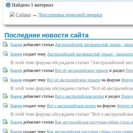
Найдено 1 материал
Собаки
→
Дрессировка немецкой овчарки
Последние новости сайта
Барон
добавляет статью
Австралийский шелковистый терьер - мин
Барон
создает тему
Австралийский шелковистый терьер - миниатю
В этой теме форума обсуждаем статью "Австралийский шел
Барон
добавляет статью
Всё об австралийском терьере
в раздел
Пор
Барон
создает тему
Всё об австралийском терьере
на форуме
Форум
В этой теме форума обсуждаем статью "Всё об австралийск
Барон
добавляет статью
Всё о австралийском келпи
в раздел
Пород
Барон
создает тему
Всё о австралийском келпи
на форуме
Форум о
В этой теме форума обсуждаем статью "Всё о австралийско
Барон
добавляет статью
Как австралийская пастушья собака стала 
Барон
создает тему
Как австралийская пастушья собака стала симв