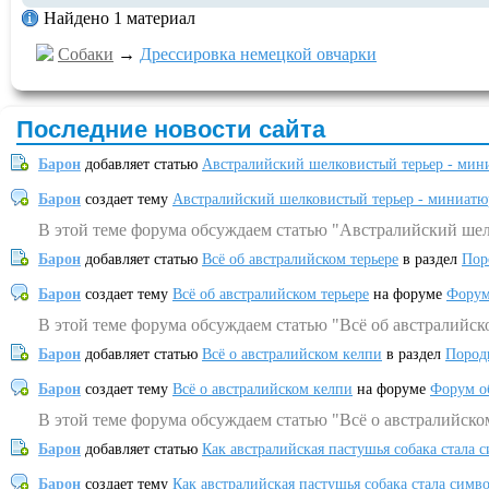
Найдено 1 материал
Собаки
→
Дрессировка немецкой овчарки
Последние новости сайта
Барон
добавляет статью
Австралийский шелковистый терьер - мин
Барон
создает тему
Австралийский шелковистый терьер - миниатю
В этой теме форума обсуждаем статью "Австралийский шел
Барон
добавляет статью
Всё об австралийском терьере
в раздел
Пор
Барон
создает тему
Всё об австралийском терьере
на форуме
Форум
В этой теме форума обсуждаем статью "Всё об австралийск
Барон
добавляет статью
Всё о австралийском келпи
в раздел
Пород
Барон
создает тему
Всё о австралийском келпи
на форуме
Форум о
В этой теме форума обсуждаем статью "Всё о австралийско
Барон
добавляет статью
Как австралийская пастушья собака стала 
Барон
создает тему
Как австралийская пастушья собака стала симв