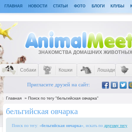
ГЛАВНАЯ
НОВОСТИ
СТАТЬИ
ФОТО
БЛОГИ
КЛУБЫ
ЗНАКОМСТВА ДОМАШНИХ ЖИВОТНЫ
Собаки
Кошки
Лошади
Пригласите друзей на сайт:
»
Главная
Поиск по тегу "бельгийская овчарка"
бельгийская овчарка
Поиск по тегу: «
бельгийская овчарка
», искать по
другому тегу