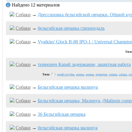
Найдено 12 материалов
Собаки
→
Дрессировка бельгийской овчарки. Общий кур
Собаки
→
бельгийская овчарка грюнендаль
Собаки
→
Vyatkins' Glock В-88 IPO-1 / Universal Champio
Теги
Собаки
→
тервюрен Карай задержание, защитная работа
Теги:
юрий голубев
,
щенок
,
щенки
,
тервюрен
,
собаки
,
собака
,
со
Собаки
→
Бельгийская овчарка малинуа
Собаки
→
Бельгийская овчарка, Малинуа, (Malinois compi
Собаки
→
36 Бельгийская овчарка
Собаки
→
бельгийская овчарка малинуа