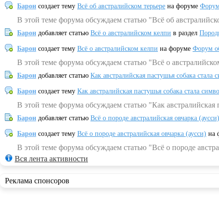
Барон
создает тему
Всё об австралийском терьере
на форуме
Форум
В этой теме форума обсуждаем статью "Всё об австралийск
Барон
добавляет статью
Всё о австралийском келпи
в раздел
Пород
Барон
создает тему
Всё о австралийском келпи
на форуме
Форум о
В этой теме форума обсуждаем статью "Всё о австралийско
Барон
добавляет статью
Как австралийская пастушья собака стала 
Барон
создает тему
Как австралийская пастушья собака стала симв
В этой теме форума обсуждаем статью "Как австралийская 
Барон
добавляет статью
Всё о породе австралийская овчарка (аусси
Барон
создает тему
Всё о породе австралийская овчарка (аусси)
на 
В этой теме форума обсуждаем статью "Всё о породе австра
Вся лента активности
Реклама спонсоров