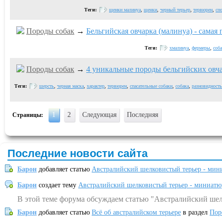
Теги:
щенки малинуа
,
щенки
,
черный терьер
,
тервюрен
,
спо
Породы собак
→
Бельгийская овчарка (малинуа) - самая
Теги:
хмалинуа
,
фермеры
,
соба
Породы собак
→
4 уникальные породы бельгийских овч
Теги:
шерсть
,
черная маска
,
характер
,
тервюрен
,
спасательные собаки
,
собака
,
разновидность
1
2
Следующая
Последняя
Страницы:
Последние новости сайта
Барон
добавляет статью
Австралийский шелковистый терьер - мин
Барон
создает тему
Австралийский шелковистый терьер - миниатю
В этой теме форума обсуждаем статью "Австралийский шел
Барон
добавляет статью
Всё об австралийском терьере
в раздел
Пор