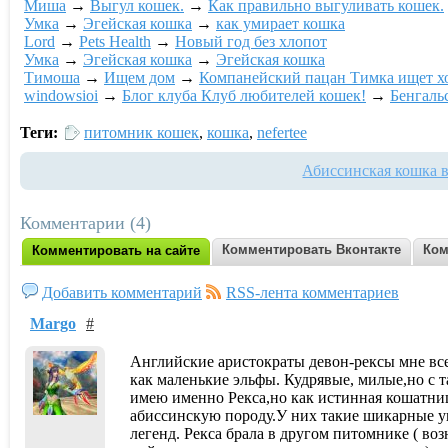
Миша
→
Выгул кошек.
→
Как правильно выгуливать кошек.
Умка
→
Эгейская кошка
→
как умирает кошка
Lord
→
Pets Health
→
Новый год без хлопот
Умка
→
Эгейская кошка
→
Эгейская кошка
Тимоша
→
Ищем дом
→
Компанейский пацан Тимка ищет хо
windowsioi
→
Блог клуба Клуб любителей кошек!
→
Бенгаль
Теги:
питомник кошек
,
кошка
,
nefertee
Абиссинская кошка 
Комментарии (4)
Комментировать Вконтакте
Ком
Комментировать на сайте
Добавить комментарий
RSS-лента комментариев
Margo
#
Английские аристократы девон-рексы мне все
как маленькие эльфы. Кудрявые, милые,но с т
имею именно Рекса,но как истинная кошатниц
абиссинскую породу.У них такие шикарные уш
легенд. Рекса брала в другом питомнике ( в