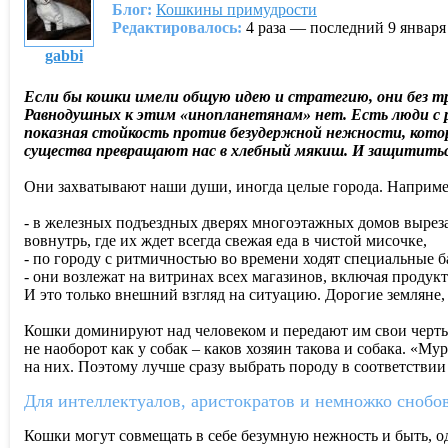
Блог:
Кошкины примудрости
Редактировалось:
4 раза — последний 9 января
gabbi
Если бы кошки имели общую идею и стратегию, они без тру
Равнодушных к этим «инопланетянам» нет. Есть люди с ре
показная стойкость против безудержной нежности, кото
существа превращают нас в хлебный мякиш. И защититьс
Они захватывают наши души, иногда целые города. Наприме
- в железных подъездных дверях многоэтажных домов выреза
вовнутрь, где их ждет всегда свежая еда в чистой мисочке,
- по городу с ритмичностью во времени ходят специальные 
- они возлежат на витринах всех магазинов, включая продук
И это только внешний взгляд на ситуацию. Дорогие земляне,
Кошки доминируют над человеком и передают им свои черты 
не наоборот как у собак – каков хозяин такова и собака. «
на них. Поэтому лучше сразу выбрать породу в соответствии
Для интеллектуалов, аристократов и немножко снобо
Кошки могут совмещать в себе безумную нежность и быть, о