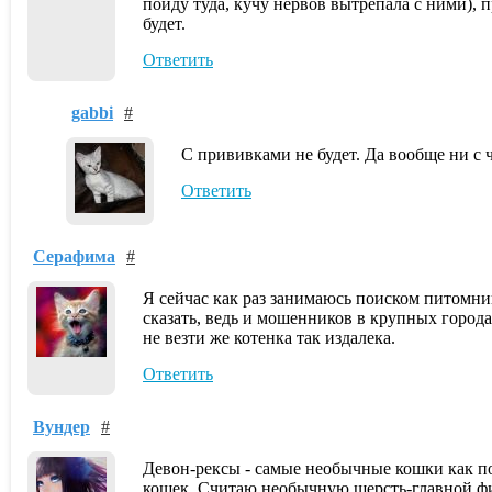
пойду туда, кучу нервов вытрепала с ними), 
будет.
Ответить
gabbi
#
С прививками не будет. Да вообще ни с ч
Ответить
Серафима
#
Я сейчас как раз занимаюсь поиском питомник
сказать, ведь и мошенников в крупных город
не везти же котенка так издалека.
Ответить
Вундер
#
Девон-рексы - самые необычные кошки как по
кошек .Считаю необычную шерсть-главной фиш