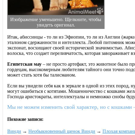
Изображение уменьшено. Щелкните, чтобы
увидеть оригинал.
Итак, абиссинцы - то ли из Эфиопии, то ли из Англии (жарк
эталоном сдержанности и интеллекта. Любой питомник може
экспонат, восхищают своей исторической значимостью. Аби
волоска, что создает переливчатость, которая завораживает вз
Египетская мау
– не просто артефакт, это животное было 
гордецам, высокомерным любителям тайного они точно подой
может стать хотя бы талисманом.
Если вы увидели себя как в зеркале в одной из этих пород, 
могут ошибиться с котятами. Мошенничество с кошками желат
Господа аристократы, интеллектуалы и немножко снобы буду
Мы не можем изменить свой характер, но с кошками –
Похожие записи:
Винди
→
Необыкновенный щенок Винди
→
Плохая компан