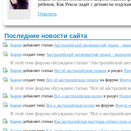
ребенок. Как Рексы ладят с детьми не подскаж
Ответить
Последние новости сайта
Барон
добавляет статью
Австралийский шелковистый терьер - мин
Барон
создает тему
Австралийский шелковистый терьер - миниатю
В этой теме форума обсуждаем статью "Австралийский шел
Барон
добавляет статью
Всё об австралийском терьере
в раздел
Пор
Барон
создает тему
Всё об австралийском терьере
на форуме
Форум
В этой теме форума обсуждаем статью "Всё об австралийск
Барон
добавляет статью
Всё о австралийском келпи
в раздел
Пород
Барон
создает тему
Всё о австралийском келпи
на форуме
Форум о
В этой теме форума обсуждаем статью "Всё о австралийско
Барон
добавляет статью
Как австралийская пастушья собака стала 
Барон
создает тему
Как австралийская пастушья собака стала симв