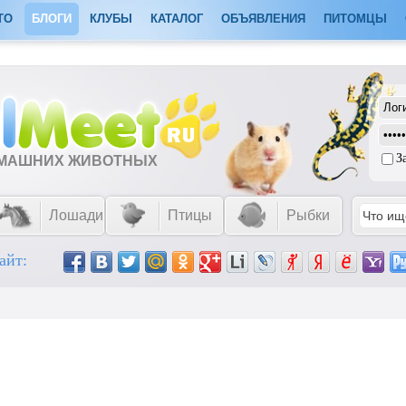
ТО
БЛОГИ
КЛУБЫ
КАТАЛОГ
ОБЪЯВЛЕНИЯ
ПИТОМЦЫ
З
ОМАШНИХ ЖИВОТНЫХ
Лошади
Птицы
Рыбки
айт: