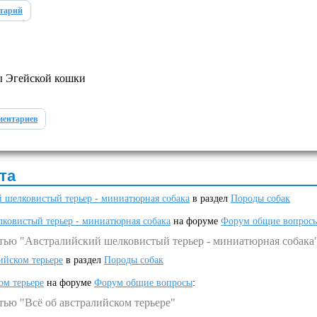
нтарий
ы Эгейской кошки
ментариев
та
 шелковистый терьер - миниатюрная собака
в раздел
Породы собак
ковистый терьер - миниатюрная собака
на форуме
Форум общие вопрос
атью "Австралийский шелковистый терьер - миниатюрная собака
ийском терьере
в раздел
Породы собак
ом терьере
на форуме
Форум общие вопросы
:
тью "Всё об австралийском терьере"