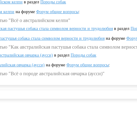
ийском келпи
в раздел
Породы собак
ом келпи
на форуме
Форум общие вопросы
:
тью "Всё о австралийском келпи"
ская пастушья собака стала символом верности и трудолюбия
в раздел
Пор
 пастушья собака стала символом верности и трудолюбия
на форуме
Фору
тью "Как австралийская пастушья собака стала символом вернос
встралийская овчарка (аусси)
в раздел
Породы собак
алийская овчарка (аусси)
на форуме
Форум общие вопросы
:
ью "Всё о породе австралийская овчарка (аусси)"