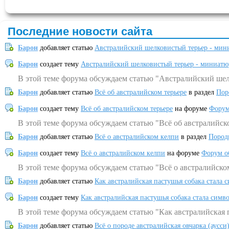
Последние новости сайта
Барон
добавляет статью
Австралийский шелковистый терьер - мин
Барон
создает тему
Австралийский шелковистый терьер - миниатю
В этой теме форума обсуждаем статью "Австралийский шел
Барон
добавляет статью
Всё об австралийском терьере
в раздел
Пор
Барон
создает тему
Всё об австралийском терьере
на форуме
Форум
В этой теме форума обсуждаем статью "Всё об австралийск
Барон
добавляет статью
Всё о австралийском келпи
в раздел
Пород
Барон
создает тему
Всё о австралийском келпи
на форуме
Форум о
В этой теме форума обсуждаем статью "Всё о австралийско
Барон
добавляет статью
Как австралийская пастушья собака стала 
Барон
создает тему
Как австралийская пастушья собака стала симв
В этой теме форума обсуждаем статью "Как австралийская 
Барон
добавляет статью
Всё о породе австралийская овчарка (аусси