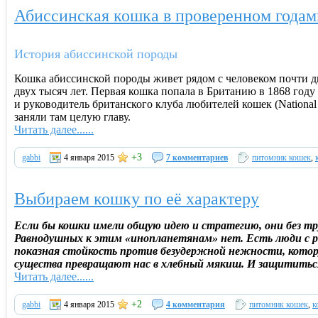
Абиссинская кошка в проверенном года
История абиссинской породы
Кошка абиссинской породы живет рядом с человеком почти дв
двух тысяч лет. Первая кошка попала в Британию в 1868 год
и руководитель британского клуба любителей кошек (National
заняли там целую главу.
Читать далее......
+3
gabbi
4 января 2015
7 комментариев
питомник кошек
,
Выбираем кошку по её характеру
Если бы кошки имели общую идею и стратегию, они без тру
Равнодушных к этим «инопланетянам» нет. Есть люди с ре
показная стойкость против безудержной нежности, кото
существа превращают нас в хлебный мякиш. И защититься
Читать далее......
+2
gabbi
4 января 2015
4 комментария
питомник кошек
,
к