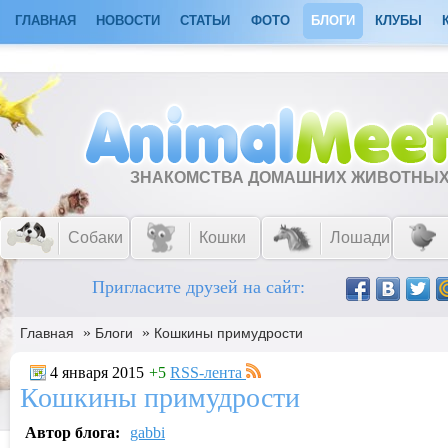
ГЛАВНАЯ
НОВОСТИ
СТАТЬИ
ФОТО
БЛОГИ
КЛУБЫ
ЗНАКОМСТВА ДОМАШНИХ ЖИВОТНЫ
Собаки
Кошки
Лошади
Пригласите друзей на сайт:
»
»
Главная
Блоги
Кошкины примудрости
4 января 2015
+5
RSS-лента
Кошкины примудрости
Автор блога:
gabbi