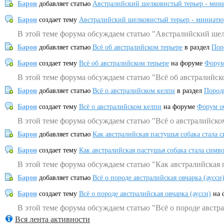
Барон
добавляет статью
Австралийский шелковистый терьер - мин
Барон
создает тему
Австралийский шелковистый терьер - миниатю
В этой теме форума обсуждаем статью "Австралийский шел
Барон
добавляет статью
Всё об австралийском терьере
в раздел
Пор
Барон
создает тему
Всё об австралийском терьере
на форуме
Форум
В этой теме форума обсуждаем статью "Всё об австралийск
Барон
добавляет статью
Всё о австралийском келпи
в раздел
Пород
Барон
создает тему
Всё о австралийском келпи
на форуме
Форум о
В этой теме форума обсуждаем статью "Всё о австралийско
Барон
добавляет статью
Как австралийская пастушья собака стала 
Барон
создает тему
Как австралийская пастушья собака стала симв
В этой теме форума обсуждаем статью "Как австралийская 
Барон
добавляет статью
Всё о породе австралийская овчарка (аусси
Барон
создает тему
Всё о породе австралийская овчарка (аусси)
на 
В этой теме форума обсуждаем статью "Всё о породе австра
Вся лента активности