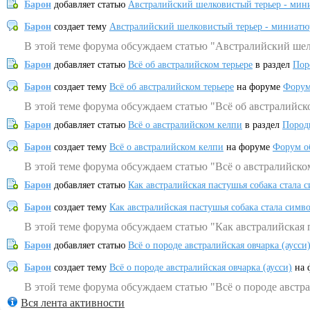
Барон
добавляет статью
Австралийский шелковистый терьер - мин
Барон
создает тему
Австралийский шелковистый терьер - миниатю
В этой теме форума обсуждаем статью "Австралийский шел
Барон
добавляет статью
Всё об австралийском терьере
в раздел
Пор
Барон
создает тему
Всё об австралийском терьере
на форуме
Форум
В этой теме форума обсуждаем статью "Всё об австралийск
Барон
добавляет статью
Всё о австралийском келпи
в раздел
Пород
Барон
создает тему
Всё о австралийском келпи
на форуме
Форум о
В этой теме форума обсуждаем статью "Всё о австралийско
Барон
добавляет статью
Как австралийская пастушья собака стала 
Барон
создает тему
Как австралийская пастушья собака стала симв
В этой теме форума обсуждаем статью "Как австралийская 
Барон
добавляет статью
Всё о породе австралийская овчарка (аусси
Барон
создает тему
Всё о породе австралийская овчарка (аусси)
на 
В этой теме форума обсуждаем статью "Всё о породе австра
Вся лента активности