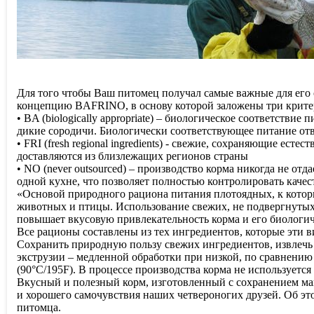
Для того чтобы Ваш питомец получал самые важные для его 
концепцию BAFRINO, в основу которой заложены три критери
• BA (biologically appropriate) – биологическое соответст
дикие сородичи. Биологически соответствующее питание отв
• FRI (fresh regional ingredients) - свежие, сохраняющие ес
доставляются из близлежащих регионов страны
• NO (never outsourced) – производство корма никогда не от
одной кухне, что позволяет полностью контролировать качес
«Основой природного рациона питания плотоядных, к которы
животных и птицы. Использование свежих, не подвергнутых
повышает вкусовую привлекательность корма и его биологич
Все рационы составлены из тех ингредиентов, которые эти 
Сохранить природную пользу свежих ингредиентов, извлечь
экструзии – медленной обработки при низкой, по сравнению
(90°C/195F). В процессе производства корма не используется 
Вкусный и полезный корм, изготовленный с сохранением мак
и хорошего самочувствия наших четвероногих друзей. Об это
питомца.