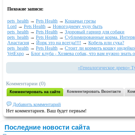
Похожие записи:
pets_health
→
Pets Health
→
Кошачьи грезы
Lord
→
Pets Health
→
Новогоднему чуду быть
pets_health
→
Pets Health
→
Здоровый гарнир для собаки
pets_health
→
Pets Health
→
Сублимированные корма. Интер
Анастасия
→
Йорк это на всегда!!!!
→
Кобель или сука?
pets_health
→
Pets Health
→
Стоит ли кормить кошку индейко
VetExpo
→
Блог клуба - Хозяева собак, что вам нужно знат
«Генеалогическое древо» Т
Комментарии (0)
Комментировать Вконтакте
Ком
Комментировать на сайте
Добавить комментарий
Нет комментариев. Ваш будет первым!
Последние новости сайта