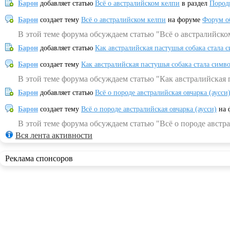
Барон
добавляет статью
Всё о австралийском келпи
в раздел
Пород
Барон
создает тему
Всё о австралийском келпи
на форуме
Форум о
В этой теме форума обсуждаем статью "Всё о австралийско
Барон
добавляет статью
Как австралийская пастушья собака стала 
Барон
создает тему
Как австралийская пастушья собака стала симв
В этой теме форума обсуждаем статью "Как австралийская 
Барон
добавляет статью
Всё о породе австралийская овчарка (аусси
Барон
создает тему
Всё о породе австралийская овчарка (аусси)
на 
В этой теме форума обсуждаем статью "Всё о породе австра
Вся лента активности
Реклама спонсоров