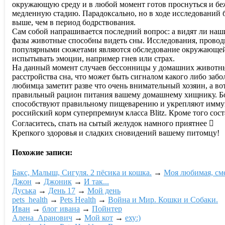
окружающую среду и в любой момент готов проснуться и бежа
медленную стадию. Парадоксально, но в ходе исследований б
выше, чем в период бодрствования.
Сам собой напрашивается последний вопрос: а видят ли наш
фазы животные способны видеть сны. Исследования, провод
популярными сюжетами являются обследование окружающей 
испытывать эмоции, например гнев или страх.
На данный момент случаев бессонницы у домашних животных 
расстройства сна, что может быть сигналом какого либо за
любимца заметит разве что очень внимательный хозяин, а во
правильный рацион питания вашему домашнему хищнику. Бо
способствуют правильному пищеварению и укрепляют иммун
российский корм суперпремиум класса Blitz. Кроме того со
Согласитесь, спать на сытый желудок намного приятнее 
Крепкого здоровья и сладких сновидений вашему питомцу!
Похожие записи:
Бакс, Малыш, Сигуля. 2 пёсика и кошка.
→
Моя любимая, см
Джон
→
Джоник
→
И так...
Дуська
→
День 17
→
Мой день
pets_health
→
Pets Health
→
Война и Мир. Кошки и Собаки.
Ивaн
→
блог ивaна
→
Пойнтер
Алена_Аранович
→
Мой кот
→
еху:)