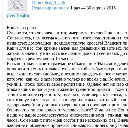
Блог:
Pets Health
Редактировалось:
1 раз — 30 апреля 2016
pets_health
Кошачьи грезы
Считается, что человек спит примерно треть своей жизни – э
Согласитесь, нам всегда кажется, что этого недостаточно и х
пушистых домочадцев, покидая теплую кровать! Владеют ли
Как и для нас, сон крайне важен для домашних животных, п
жизни, а значит, у них есть все шансы довести сей навык д
морфея в среднем около 16 часов.
Есть ли этому какое-то разумное объяснение? На самом деле
хищники, то есть потомки тех самых саблезубых тигров и в
выслеживать свою добычу, внезапно нападать на нее и метко 
которую, как мы знаем можно только во время сна. Конечно
усилий, чтобы добыть себе пропитание. Однако нет ничего си
атака ваших волос и уничтожение туалетной бумаги – тоже 
занятия вполне серьезно. Кроме того, если верить ученым, 
синтезируется у котят только в период отдыха, который к 
«дворовые» (или уличные) звери активно проводят примерно
Отличается ли сон кошек от человеческого? И да, и нет. Сон
наши меньшие довольствуются множественными «тихими часа
часов. Сон наших питомцев состоит из нескольких фаз. Внача
давление и обменные процессы снижаются, ничего не усколь