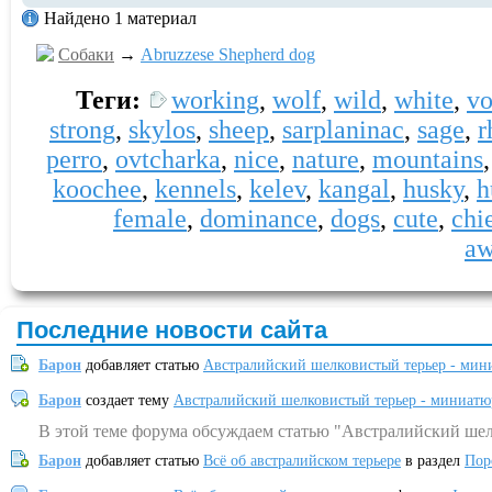
Найдено 1 материал
Собаки
→
Abruzzese Shepherd dog
Теги:
working
,
wolf
,
wild
,
white
,
vo
strong
,
skylos
,
sheep
,
sarplaninac
,
sage
,
r
perro
,
ovtcharka
,
nice
,
nature
,
mountains
koochee
,
kennels
,
kelev
,
kangal
,
husky
,
h
female
,
dominance
,
dogs
,
cute
,
chi
a
Последние новости сайта
Барон
добавляет статью
Австралийский шелковистый терьер - мин
Барон
создает тему
Австралийский шелковистый терьер - миниатю
В этой теме форума обсуждаем статью "Австралийский шел
Барон
добавляет статью
Всё об австралийском терьере
в раздел
Пор