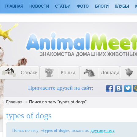
ГЛАВНАЯ
НОВОСТИ
СТАТЬИ
ФОТО
БЛОГИ
КЛУБЫ
ЗНАКОМСТВА ДОМАШНИХ ЖИВОТНЫ
Собаки
Кошки
Лошади
Пригласите друзей на сайт:
»
Главная
Поиск по тегу "types of dogs"
types of dogs
Поиск по тегу: «
types of dogs
», искать по
другому тегу