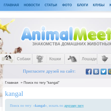
ГЛАВНАЯ
НОВОСТИ
СТАТЬИ
ФОТО
БЛОГИ
КЛУБЫ
ЗНАКОМСТВА ДОМАШНИХ ЖИВОТНЫ
Собаки
Кошки
Лошади
Пригласите друзей на сайт:
»
Главная
Поиск по тегу "kangal"
kangal
Поиск по тегу: «
kangal
», искать по
другому тегу