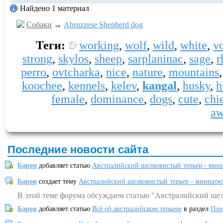
Найдено 1 материал
Собаки
→
Abruzzese Shepherd dog
Теги:
working
,
wolf
,
wild
,
white
,
v
strong
,
skylos
,
sheep
,
sarplaninac
,
sage
,
r
perro
,
ovtcharka
,
nice
,
nature
,
mountains
koochee
,
kennels
,
kelev
,
kangal
,
husky
,
h
female
,
dominance
,
dogs
,
cute
,
chi
a
Последние новости сайта
Барон
добавляет статью
Австралийский шелковистый терьер - мин
Барон
создает тему
Австралийский шелковистый терьер - миниатю
В этой теме форума обсуждаем статью "Австралийский шел
Барон
добавляет статью
Всё об австралийском терьере
в раздел
Пор