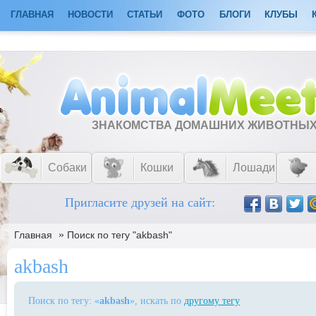
ГЛАВНАЯ
НОВОСТИ
СТАТЬИ
ФОТО
БЛОГИ
КЛУБЫ
ЗНАКОМСТВА ДОМАШНИХ ЖИВОТНЫ
Собаки
Кошки
Лошади
Пригласите друзей на сайт:
»
Главная
Поиск по тегу "akbash"
akbash
Поиск по тегу: «
akbash
», искать по
другому тегу