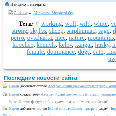
Найдено 1 материал
Собаки
→
Abruzzese Shepherd dog
Теги:
working
,
wolf
,
wild
,
white
,
v
strong
,
skylos
,
sheep
,
sarplaninac
,
sage
,
r
perro
,
ovtcharka
,
nice
,
nature
,
mountains
koochee
,
kennels
,
kelev
,
kangal
,
husky
,
h
female
,
dominance
,
dogs
,
cute
,
chi
aw
Последние новости сайта
Барон
добавляет статью
Австралийский шелковистый терьер - мин
Барон
создает тему
Австралийский шелковистый терьер - миниатю
В этой теме форума обсуждаем статью "Австралийский шел
Барон
добавляет статью
Всё об австралийском терьере
в раздел
Пор