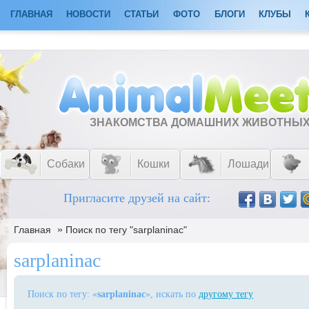
ГЛАВНАЯ
НОВОСТИ
СТАТЬИ
ФОТО
БЛОГИ
КЛУБЫ
ЗНАКОМСТВА ДОМАШНИХ ЖИВОТНЫ
Собаки
Кошки
Лошади
Пригласите друзей на сайт:
»
Главная
Поиск по тегу "sarplaninac"
sarplaninac
Поиск по тегу: «
sarplaninac
», искать по
другому тегу