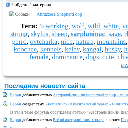
Найдено 1 материал
Собаки
→
Abruzzese Shepherd dog
Теги:
working
,
wolf
,
wild
,
white
,
v
strong
,
skylos
,
sheep
,
sarplaninac
,
sage
,
r
perro
,
ovtcharka
,
nice
,
nature
,
mountains
koochee
,
kennels
,
kelev
,
kangal
,
husky
,
h
female
,
dominance
,
dogs
,
cute
,
chi
a
Последние новости сайта
Барон
добавляет статью
Австралийский шелковистый терьер - мин
Барон
создает тему
Австралийский шелковистый терьер - миниатю
В этой теме форума обсуждаем статью "Австралийский шел
Барон
добавляет статью
Всё об австралийском терьере
в раздел
Пор