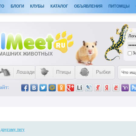
ТО
БЛОГИ
КЛУБЫ
КАТАЛОГ
ОБЪЯВЛЕНИЯ
ПИТОМЦЫ
З
ОМАШНИХ ЖИВОТНЫХ
Лошади
Птицы
Рыбки
айт:
о
другому тегу