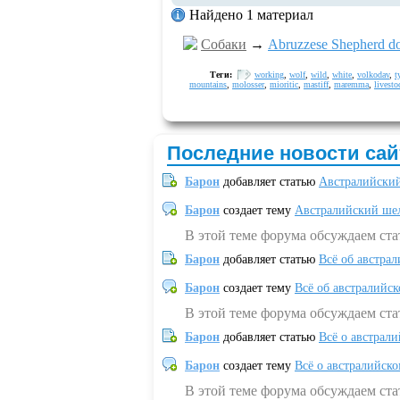
Найдено 1 материал
Собаки
→
Abruzzese Shepherd d
Теги:
working
,
wolf
,
wild
,
white
,
volkodav
,
t
mountains
,
molosser
,
mioritic
,
mastiff
,
maremma
,
livesto
Последние новости сай
Барон
добавляет статью
Австралийский
Барон
создает тему
Австралийский шел
В этой теме форума обсуждаем ст
Барон
добавляет статью
Всё об австрал
Барон
создает тему
Всё об австралийск
В этой теме форума обсуждаем ста
Барон
добавляет статью
Всё о австрал
Барон
создает тему
Всё о австралийск
В этой теме форума обсуждаем ста