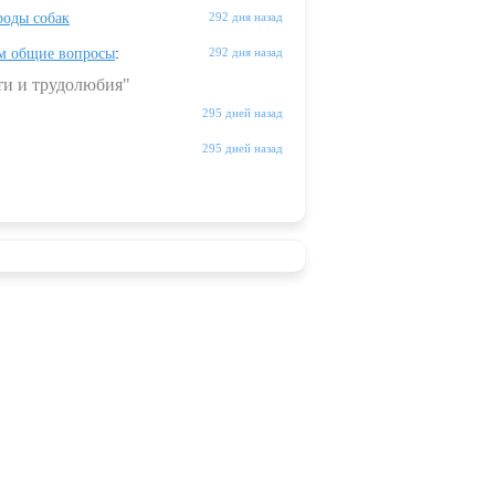
оды собак
292 дня назад
м общие вопросы
:
292 дня назад
ти и трудолюбия"
295 дней назад
295 дней назад