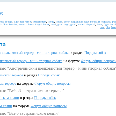
og
ypes of dogs
,
tiger
,
test
,
terrier
,
temperament
,
strong
,
skylos
,
sheep
,
sarplaninac
,
sage
,
rhodesian ridgeback
,
pup
ck
,
lion
,
koochee
,
kennels
,
kelev
,
kangal
,
husky
,
hund
,
guard dogs
,
guard
,
german shepherd
,
funny
,
fight
,
femal
cane
,
bite
,
beau
та
 шелковистый терьер - миниатюрная собака
в раздел
Породы собак
ковистый терьер - миниатюрная собака
на форуме
Форум общие вопрос
атью "Австралийский шелковистый терьер - миниатюрная собака
ийском терьере
в раздел
Породы собак
ом терьере
на форуме
Форум общие вопросы
:
тью "Всё об австралийском терьере"
ийском келпи
в раздел
Породы собак
ом келпи
на форуме
Форум общие вопросы
:
тью "Всё о австралийском келпи"