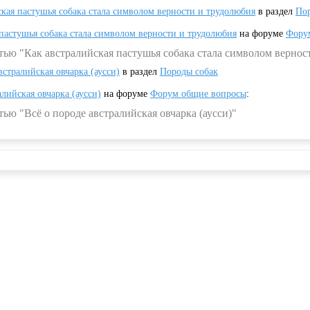
ская пастушья собака стала символом верности и трудолюбия
в раздел
Пор
 пастушья собака стала символом верности и трудолюбия
на форуме
Фору
тью "Как австралийская пастушья собака стала символом вернос
встралийская овчарка (аусси)
в раздел
Породы собак
алийская овчарка (аусси)
на форуме
Форум общие вопросы
:
ью "Всё о породе австралийская овчарка (аусси)"