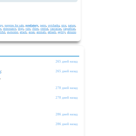
py
,
puppies for sale
,
predatory
,
perro
,
ovtcharka
,
nice
,
nature
,
e
,
dominance
,
dogs
,
cute
,
chien
,
central
,
caucasian
,
carpathian
,
tiful
,
awesome
,
attack
,
asian
,
animals
,
akbash
,
agility
,
abruzzo
265 дней назад
ы
:
265 дней назад
"
278 дней назад
278 дней назад
286 дней назад
286 дней назад