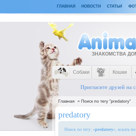
ГЛАВНАЯ
НОВОСТИ
СТАТЬИ
ФО
ЗНАКОМСТВА Д
Собаки
Кошки
Пригласите друзей на с
»
Главная
Поиск по тегу "predatory"
predatory
Поиск по тегу: «
predatory
», искать п