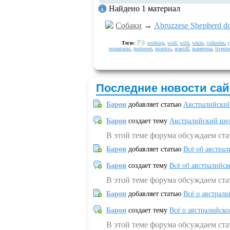
Найдено 1 материал
Собаки
→
Abruzzese Shepherd d
Теги:
working
,
wolf
,
wild
,
white
,
volkodav
,
mountains
,
molosser
,
mioritic
,
mastiff
,
maremma
,
livesto
Последние новости сай
Барон
добавляет статью
Австралийский
Барон
создает тему
Австралийский шел
В этой теме форума обсуждаем ст
Барон
добавляет статью
Всё об австрал
Барон
создает тему
Всё об австралийск
В этой теме форума обсуждаем ста
Барон
добавляет статью
Всё о австрал
Барон
создает тему
Всё о австралийск
В этой теме форума обсуждаем ста