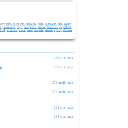
uppy
,
puppies for sale
,
predatory
,
perro
,
ovtcharka
,
nice
,
nature
,
e
,
dominance
,
dogs
,
cute
,
chien
,
central
,
caucasian
,
carpathian
,
tiful
,
awesome
,
attack
,
asian
,
animals
,
akbash
,
agility
,
abruzzo
263 дня назад
ы
:
263 дня назад
"
276 дней назад
276 дней назад
284 дня назад
284 дня назад