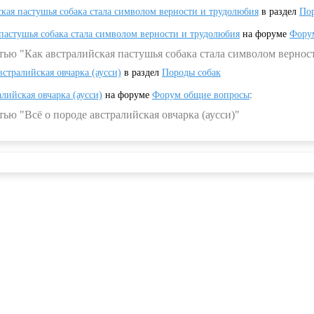
ская пастушья собака стала символом верности и трудолюбия
в раздел
Пор
 пастушья собака стала символом верности и трудолюбия
на форуме
Фору
тью "Как австралийская пастушья собака стала символом вернос
встралийская овчарка (аусси)
в раздел
Породы собак
алийская овчарка (аусси)
на форуме
Форум общие вопросы
:
ью "Всё о породе австралийская овчарка (аусси)"