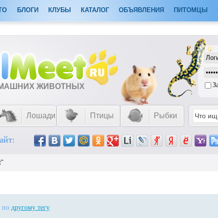
ТО
БЛОГИ
КЛУБЫ
КАТАЛОГ
ОБЪЯВЛЕНИЯ
ПИТОМЦЫ
З
ОМАШНИХ ЖИВОТНЫХ
Лошади
Птицы
Рыбки
айт:
t"
ь по
другому тегу