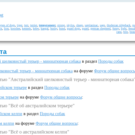
og
types of dogs
,
tiger
,
test
,
terrier
,
temperament
,
strong
,
skylos
,
sheep
,
sarplaninac
,
sage
,
rhodesian ridgeback
,
p
ck
,
lion
,
koochee
,
kennels
,
kelev
,
kangal
,
husky
,
hund
,
guard dogs
,
guard
,
german shepherd
,
funny
,
fight
,
femal
cane
,
bite
,
beau
та
 шелковистый терьер - миниатюрная собака
в раздел
Породы собак
ковистый терьер - миниатюрная собака
на форуме
Форум общие вопрос
атью "Австралийский шелковистый терьер - миниатюрная собака
ийском терьере
в раздел
Породы собак
ом терьере
на форуме
Форум общие вопросы
:
тью "Всё об австралийском терьере"
ийском келпи
в раздел
Породы собак
ом келпи
на форуме
Форум общие вопросы
:
тью "Всё о австралийском келпи"