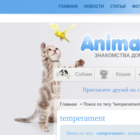
ГЛАВНАЯ
НОВОСТИ
СТАТЬИ
ФО
ЗНАКОМСТВА Д
Собаки
Кошки
Пригласите друзей на с
»
Главная
Поиск по тегу "temperamen
temperament
Поиск по тегу: «
temperament
», искат