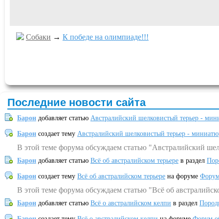
Собаки
→
К победе на олимпиаде!!!
Последние новости сайта
Барон
добавляет статью
Австралийский шелковистый терьер - мин
Барон
создает тему
Австралийский шелковистый терьер - миниатю
В этой теме форума обсуждаем статью "Австралийский шел
Барон
добавляет статью
Всё об австралийском терьере
в раздел
Пор
Барон
создает тему
Всё об австралийском терьере
на форуме
Форум
В этой теме форума обсуждаем статью "Всё об австралийск
Барон
добавляет статью
Всё о австралийском келпи
в раздел
Пород
Барон
создает тему
Всё о австралийском келпи
на форуме
Форум о