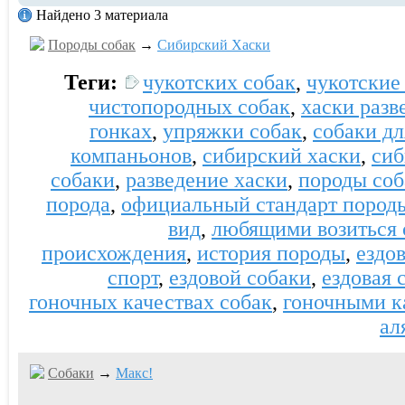
Найдено 3 материала
Породы собак
→
Сибирский Хаски
Теги:
чукотских собак
,
чукотские
чистопородных собак
,
хаски разв
гонках
,
упряжки собак
,
собаки дл
компаньонов
,
сибирский хаски
,
сиб
собаки
,
разведение хаски
,
породы соб
порода
,
официальный стандарт пород
вид
,
любящими возиться 
происхождения
,
история породы
,
ездо
спорт
,
ездовой собаки
,
ездовая 
гоночных качествах собак
,
гоночными к
ал
Собаки
→
Макс!