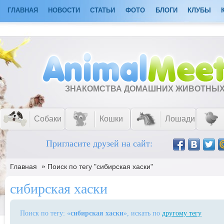
ГЛАВНАЯ
НОВОСТИ
СТАТЬИ
ФОТО
БЛОГИ
КЛУБЫ
ЗНАКОМСТВА ДОМАШНИХ ЖИВОТНЫ
Собаки
Кошки
Лошади
Пригласите друзей на сайт:
»
Главная
Поиск по тегу "сибирская хаски"
сибирская хаски
Поиск по тегу: «
сибирская хаски
», искать по
другому тегу