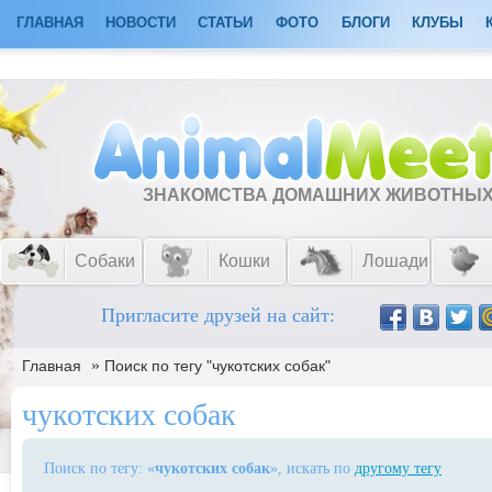
ГЛАВНАЯ
НОВОСТИ
СТАТЬИ
ФОТО
БЛОГИ
КЛУБЫ
ЗНАКОМСТВА ДОМАШНИХ ЖИВОТНЫ
Собаки
Кошки
Лошади
Пригласите друзей на сайт:
»
Главная
Поиск по тегу "чукотских собак"
чукотских собак
Поиск по тегу: «
чукотских собак
», искать по
другому тегу