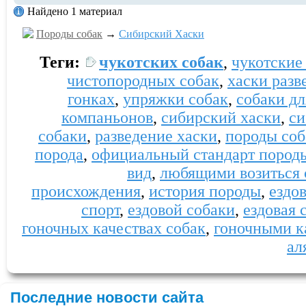
Найдено 1 материал
Породы собак
→
Сибирский Хаски
Теги:
чукотских собак
,
чукотские
чистопородных собак
,
хаски разв
гонках
,
упряжки собак
,
собаки дл
компаньонов
,
сибирский хаски
,
си
собаки
,
разведение хаски
,
породы соб
порода
,
официальный стандарт пород
вид
,
любящими возиться 
происхождения
,
история породы
,
ездо
спорт
,
ездовой собаки
,
ездовая 
гоночных качествах собак
,
гоночными к
ал
Последние новости сайта