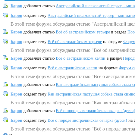
Барон
добавляет статью
Австралийский шелковистый терьер - мин
Барон
создает тему
Австралийский шелковистый терьер - миниатю
В этой теме форума обсуждаем статью "Австралийский шел
Барон
добавляет статью
Всё об австралийском терьере
в раздел
Пор
Барон
создает тему
Всё об австралийском терьере
на форуме
Форум
В этой теме форума обсуждаем статью "Всё об австралийск
Барон
добавляет статью
Всё о австралийском келпи
в раздел
Пород
Барон
создает тему
Всё о австралийском келпи
на форуме
Форум о
В этой теме форума обсуждаем статью "Всё о австралийско
Барон
добавляет статью
Как австралийская пастушья собака стала 
Барон
создает тему
Как австралийская пастушья собака стала симв
В этой теме форума обсуждаем статью "Как австралийская 
Барон
добавляет статью
Всё о породе австралийская овчарка (аусси
Барон
создает тему
Всё о породе австралийская овчарка (аусси)
на 
В этой теме форума обсуждаем статью "Всё о породе австра