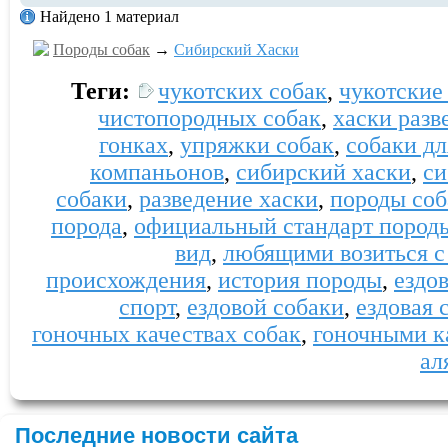
Найдено 1 материал
Породы собак
→
Сибирский Хаски
Теги:
чукотских собак
,
чукотские
чистопородных собак
,
хаски разв
гонках
,
упряжки собак
,
собаки дл
компаньонов
,
сибирский хаски
,
си
собаки
,
разведение хаски
,
породы соб
порода
,
официальный стандарт пород
вид
,
любящими возиться с
происхождения
,
история породы
,
ездо
спорт
,
ездовой собаки
,
ездовая 
гоночных качествах собак
,
гоночными к
ал
Последние новости сайта