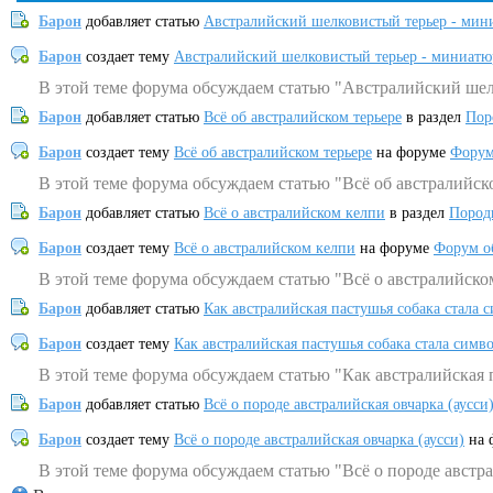
Барон
добавляет статью
Австралийский шелковистый терьер - мин
Барон
создает тему
Австралийский шелковистый терьер - миниатю
В этой теме форума обсуждаем статью "Австралийский шел
Барон
добавляет статью
Всё об австралийском терьере
в раздел
Пор
Барон
создает тему
Всё об австралийском терьере
на форуме
Форум
В этой теме форума обсуждаем статью "Всё об австралийск
Барон
добавляет статью
Всё о австралийском келпи
в раздел
Пород
Барон
создает тему
Всё о австралийском келпи
на форуме
Форум о
В этой теме форума обсуждаем статью "Всё о австралийско
Барон
добавляет статью
Как австралийская пастушья собака стала 
Барон
создает тему
Как австралийская пастушья собака стала симв
В этой теме форума обсуждаем статью "Как австралийская 
Барон
добавляет статью
Всё о породе австралийская овчарка (аусси
Барон
создает тему
Всё о породе австралийская овчарка (аусси)
на 
В этой теме форума обсуждаем статью "Всё о породе австра