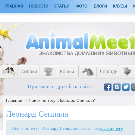
ГЛАВНАЯ
НОВОСТИ
СТАТЬИ
ФОТО
БЛОГИ
КЛУБЫ
ЗНАКОМСТВА ДОМАШНИХ ЖИВОТНЫ
Собаки
Кошки
Лошади
Пригласите друзей на сайт:
»
Главная
Поиск по тегу "Леонард Сеппала"
Леонард Сеппала
Поиск по тегу: «
Леонард Сеппала
», искать по
другому тегу