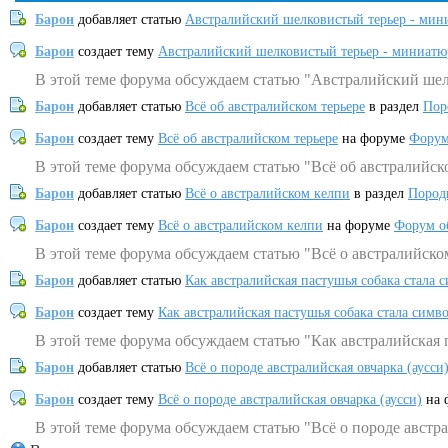
Барон
добавляет статью
Австралийский шелковистый терьер - мин
Барон
создает тему
Австралийский шелковистый терьер - миниатю
В этой теме форума обсуждаем статью "Австралийский шел
Барон
добавляет статью
Всё об австралийском терьере
в раздел
Пор
Барон
создает тему
Всё об австралийском терьере
на форуме
Форум
В этой теме форума обсуждаем статью "Всё об австралийск
Барон
добавляет статью
Всё о австралийском келпи
в раздел
Пород
Барон
создает тему
Всё о австралийском келпи
на форуме
Форум о
В этой теме форума обсуждаем статью "Всё о австралийско
Барон
добавляет статью
Как австралийская пастушья собака стала 
Барон
создает тему
Как австралийская пастушья собака стала симв
В этой теме форума обсуждаем статью "Как австралийская 
Барон
добавляет статью
Всё о породе австралийская овчарка (аусси
Барон
создает тему
Всё о породе австралийская овчарка (аусси)
на 
В этой теме форума обсуждаем статью "Всё о породе австра