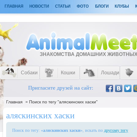
ГЛАВНАЯ
НОВОСТИ
СТАТЬИ
ФОТО
БЛОГИ
КЛУБЫ
ЗНАКОМСТВА ДОМАШНИХ ЖИВОТНЫ
Собаки
Кошки
Лошади
Пригласите друзей на сайт:
»
Главная
Поиск по тегу "аляскинских хаски"
аляскинских хаски
Поиск по тегу: «
аляскинских хаски
», искать по
другому тегу