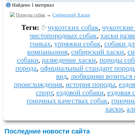
Найдено 1 материал
Породы собак
→
Сибирский Хаски
Теги:
чукотских собак
,
чукотские
чистопородных собак
,
хаски разв
гонках
,
упряжки собак
,
собаки дл
компаньонов
,
сибирский хаски
,
си
собаки
,
разведение хаски
,
породы соб
порода
,
официальный стандарт пород
вид
,
любящими возиться 
происхождения
,
история породы
,
ездо
спорт
,
ездовой собаки
,
ездовая 
гоночных качествах собак
,
гоночн
хаски
,
ал
Последние новости сайта