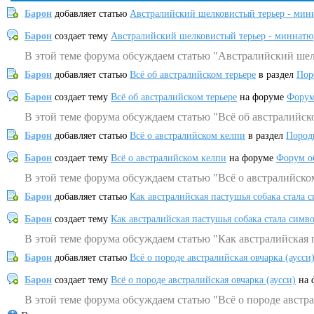
Барон
добавляет статью
Австралийский шелковистый терьер - мин
Барон
создает тему
Австралийский шелковистый терьер - миниатю
В этой теме форума обсуждаем статью "Австралийский шел
Барон
добавляет статью
Всё об австралийском терьере
в раздел
Пор
Барон
создает тему
Всё об австралийском терьере
на форуме
Форум
В этой теме форума обсуждаем статью "Всё об австралийск
Барон
добавляет статью
Всё о австралийском келпи
в раздел
Пород
Барон
создает тему
Всё о австралийском келпи
на форуме
Форум о
В этой теме форума обсуждаем статью "Всё о австралийско
Барон
добавляет статью
Как австралийская пастушья собака стала 
Барон
создает тему
Как австралийская пастушья собака стала симв
В этой теме форума обсуждаем статью "Как австралийская 
Барон
добавляет статью
Всё о породе австралийская овчарка (аусси
Барон
создает тему
Всё о породе австралийская овчарка (аусси)
на 
В этой теме форума обсуждаем статью "Всё о породе австра