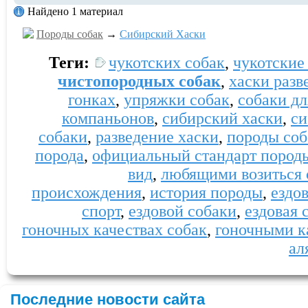
Найдено 1 материал
Породы собак
→
Сибирский Хаски
Теги:
чукотских собак
,
чукотские
чистопородных собак
,
хаски разв
гонках
,
упряжки собак
,
собаки дл
компаньонов
,
сибирский хаски
,
си
собаки
,
разведение хаски
,
породы соб
порода
,
официальный стандарт пород
вид
,
любящими возиться 
происхождения
,
история породы
,
ездо
спорт
,
ездовой собаки
,
ездовая 
гоночных качествах собак
,
гоночными к
ал
Последние новости сайта