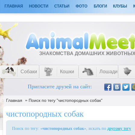
ГЛАВНАЯ
НОВОСТИ
СТАТЬИ
ФОТО
БЛОГИ
КЛУБЫ
ЗНАКОМСТВА ДОМАШНИХ ЖИВОТНЫ
Собаки
Кошки
Лошади
Пригласите друзей на сайт:
»
Главная
Поиск по тегу "чистопородных собак"
чистопородных собак
Поиск по тегу: «
чистопородных собак
», искать по
другому тегу