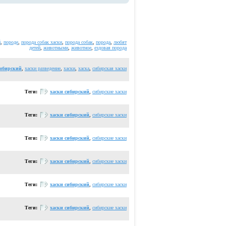
й
,
породе
,
порода собак хаски
,
порода собак
,
порода
,
любят
детей
,
животными
,
животное
,
ездовая порода
сибирский
,
хаски разведение
,
хаски
,
хаска
,
сибирская хаски
Теги:
хаски сибирский
,
сибирские хаски
Теги:
хаски сибирский
,
сибирские хаски
Теги:
хаски сибирский
,
сибирские хаски
Теги:
хаски сибирский
,
сибирские хаски
Теги:
хаски сибирский
,
сибирские хаски
Теги:
хаски сибирский
,
сибирские хаски