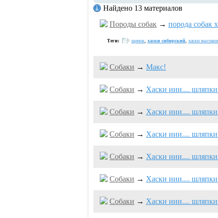
Найдено 13 материалов
Породы собак
→
порода собак 
Теги:
щенок
,
хаски сибирский
,
хаски высоко
Собаки
→
Макс!
Собаки
→
Хаски иии.... шляпки
Собаки
→
Хаски иии.... шляпки
Собаки
→
Хаски иии.... шляпки
Собаки
→
Хаски иии.... шляпки
Собаки
→
Хаски иии.... шляпки
Собаки
→
Хаски иии.... шляпки