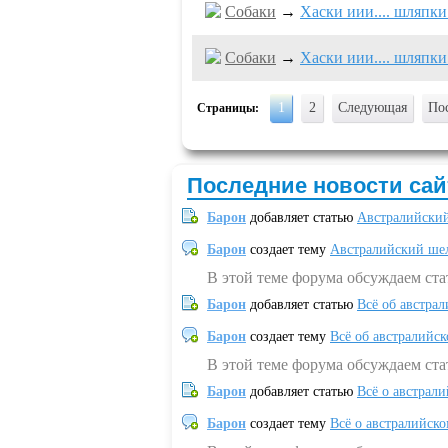
Собаки
→
Хаски иии.... шляпки
Собаки
→
Хаски иии.... шляпки
1
2
Следующая
По
Страницы:
Последние новости сай
Барон
добавляет статью
Австралийский
Барон
создает тему
Австралийский шел
В этой теме форума обсуждаем ст
Барон
добавляет статью
Всё об австрал
Барон
создает тему
Всё об австралийск
В этой теме форума обсуждаем ста
Барон
добавляет статью
Всё о австрал
Барон
создает тему
Всё о австралийск