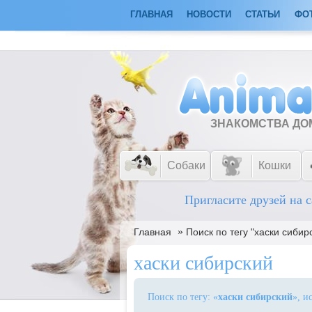
ГЛАВНАЯ
НОВОСТИ
СТАТЬИ
ФО
ЗНАКОМСТВА Д
Собаки
Кошки
Пригласите друзей на с
»
Главная
Поиск по тегу "хаски сибир
хаски сибирский
Поиск по тегу: «
хаски сибирский
», и