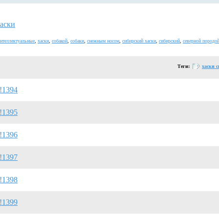
хаски
интеллектуальные
,
хаски
,
собакой
,
собаки
,
снежным носом
,
сибирский хаски
,
сибирский
,
северной породо
Теги:
хаски 
!1394
!1395
!1396
!1397
!1398
!1399