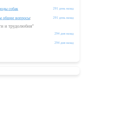
оды собак
291 день назад
м общие вопросы
:
291 день назад
ти и трудолюбия"
294 дня назад
294 дня назад