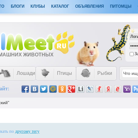
ТО
БЛОГИ
КЛУБЫ
КАТАЛОГ
ОБЪЯВЛЕНИЯ
ПИТОМЦЫ
З
ОМАШНИХ ЖИВОТНЫХ
Лошади
Птицы
Рыбки
айт:
ский"
скать по
другому тегу