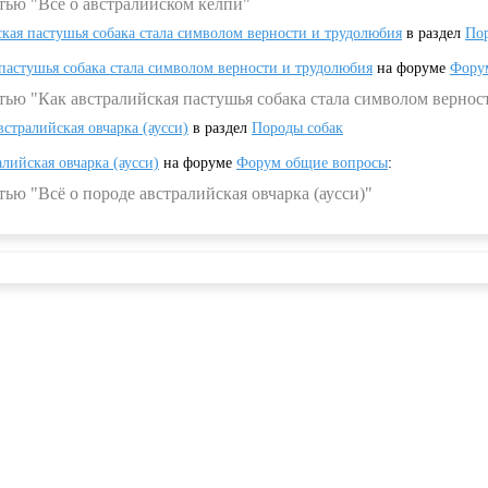
тью "Всё о австралийском келпи"
ская пастушья собака стала символом верности и трудолюбия
в раздел
Пор
 пастушья собака стала символом верности и трудолюбия
на форуме
Фору
тью "Как австралийская пастушья собака стала символом вернос
встралийская овчарка (аусси)
в раздел
Породы собак
алийская овчарка (аусси)
на форуме
Форум общие вопросы
:
ью "Всё о породе австралийская овчарка (аусси)"