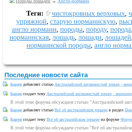
Породы лошадей
→
Англо-норманн
Теги:
чистокровных верховых
,
упряжной
,
старую норманнскую
,
рыс
англо норманн
,
породы
,
породу
,
порода
норманнская
,
лошадь
,
лошади
,
лошадей
норманнской породы
,
англо норм
Последние новости сайта
Барон
добавляет статью
Австралийский шелковистый терьер - мин
Барон
создает тему
Австралийский шелковистый терьер - миниатю
В этой теме форума обсуждаем статью "Австралийский шел
Барон
добавляет статью
Всё об австралийском терьере
в раздел
Пор
Барон
создает тему
Всё об австралийском терьере
на форуме
Форум
В этой теме форума обсуждаем статью "Всё об австралийск