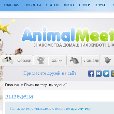
ГЛАВНАЯ
НОВОСТИ
СТАТЬИ
ФОТО
БЛОГИ
КЛУБЫ
ЗНАКОМСТВА ДОМАШНИХ ЖИВОТНЫ
Собаки
Кошки
Лошади
Пригласите друзей на сайт:
»
Главная
Поиск по тегу "выведена"
выведена
Поиск по тегу: «
выведена
», искать по
другому тегу