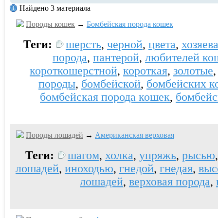
Найдено 3 материала
Породы кошек
→
Бомбейская порода кошек
Теги:
шерсть
,
черной
,
цвета
,
хозяев
порода
,
пантерой
,
любителей ко
короткошерстной
,
короткая
,
золотые
породы
,
бомбейской
,
бомбейских к
бомбейская порода кошек
,
бомбейс
Породы лошадей
→
Американская верховая
Теги:
шагом
,
холка
,
упряжь
,
рысью
лошадей
,
иноходью
,
гнедой
,
гнедая
,
выс
лошадей
,
верховая порода
,