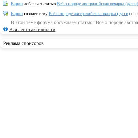
Барон
добавляет статью
Всё о породе австралийская овчарка (аусси
Барон
создает тему
Всё о породе австралийская овчарка (аусси)
на 
В этой теме форума обсуждаем статью "Всё о породе австра
Вся лента активности
Реклама спонсоров