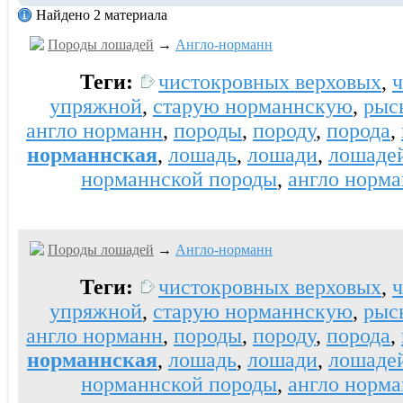
Найдено 2 материала
Породы лошадей
→
Англо-норманн
Теги:
чистокровных верховых
,
упряжной
,
старую норманнскую
,
рыс
англо норманн
,
породы
,
породу
,
порода
,
норманнская
,
лошадь
,
лошади
,
лошаде
норманнской породы
,
англо норм
Породы лошадей
→
Англо-норманн
Теги:
чистокровных верховых
,
упряжной
,
старую норманнскую
,
рыс
англо норманн
,
породы
,
породу
,
порода
,
норманнская
,
лошадь
,
лошади
,
лошаде
норманнской породы
,
англо норм