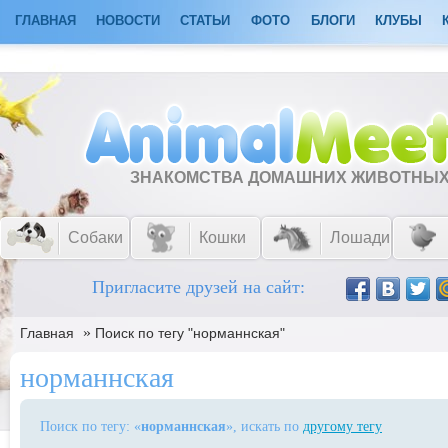
ГЛАВНАЯ
НОВОСТИ
СТАТЬИ
ФОТО
БЛОГИ
КЛУБЫ
ЗНАКОМСТВА ДОМАШНИХ ЖИВОТНЫ
Собаки
Кошки
Лошади
Пригласите друзей на сайт:
»
Главная
Поиск по тегу "норманнская"
норманнская
Поиск по тегу: «
норманнская
», искать по
другому тегу