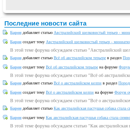
Последние новости сайта
Барон
добавляет статью
Австралийский шелковистый терьер - мин
Барон
создает тему
Австралийский шелковистый терьер - миниатю
В этой теме форума обсуждаем статью "Австралийский шел
Барон
добавляет статью
Всё об австралийском терьере
в раздел
Пор
Барон
создает тему
Всё об австралийском терьере
на форуме
Форум
В этой теме форума обсуждаем статью "Всё об австралийск
Барон
добавляет статью
Всё о австралийском келпи
в раздел
Пород
Барон
создает тему
Всё о австралийском келпи
на форуме
Форум о
В этой теме форума обсуждаем статью "Всё о австралийско
Барон
добавляет статью
Как австралийская пастушья собака стала 
Барон
создает тему
Как австралийская пастушья собака стала симв
В этой теме форума обсуждаем статью "Как австралийская 