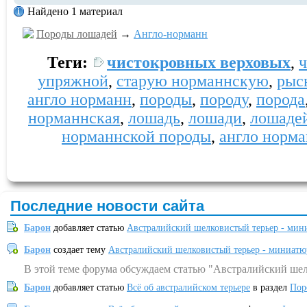
Найдено 1 материал
Породы лошадей
→
Англо-норманн
Теги:
чистокровных верховых
,
упряжной
,
старую норманнскую
,
рыс
англо норманн
,
породы
,
породу
,
порода
норманнская
,
лошадь
,
лошади
,
лошаде
норманнской породы
,
англо норм
Последние новости сайта
Барон
добавляет статью
Австралийский шелковистый терьер - мин
Барон
создает тему
Австралийский шелковистый терьер - миниатю
В этой теме форума обсуждаем статью "Австралийский шел
Барон
добавляет статью
Всё об австралийском терьере
в раздел
Пор