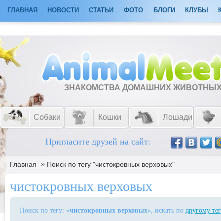
ГЛАВНАЯ
НОВОСТИ
СТАТЬИ
ФОТО
БЛОГИ
КЛУБЫ
ЗНАКОМСТВА ДОМАШНИХ ЖИВОТНЫ
Собаки
Кошки
Лошади
Пригласите друзей на сайт:
»
Главная
Поиск по тегу "чистокровных верховых"
чистокровных верховых
Поиск по тегу: «
чистокровных верховых
», искать по
другому те