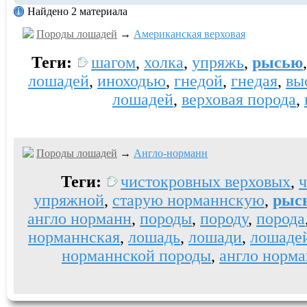
Найдено 2 материала
Породы лошадей
→
Американская верховая
Теги:
шагом
,
холка
,
упряжь
,
рысью
лошадей
,
иноходью
,
гнедой
,
гнедая
,
вы
лошадей
,
верховая порода
,
Породы лошадей
→
Англо-норманн
Теги:
чистокровных верховых
,
упряжной
,
старую норманнскую
,
рыс
англо норманн
,
породы
,
породу
,
порода
норманнская
,
лошадь
,
лошади
,
лошаде
норманнской породы
,
англо норм