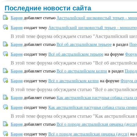
Последние новости сайта
Барон
добавляет статью
Австралийский шелковистый терьер - мин
Барон
создает тему
Австралийский шелковистый терьер - миниатю
В этой теме форума обсуждаем статью "Австралийский шел
Барон
добавляет статью
Всё об австралийском терьере
в раздел
Пор
Барон
создает тему
Всё об австралийском терьере
на форуме
Форум
В этой теме форума обсуждаем статью "Всё об австралийск
Барон
добавляет статью
Всё о австралийском келпи
в раздел
Пород
Барон
создает тему
Всё о австралийском келпи
на форуме
Форум о
В этой теме форума обсуждаем статью "Всё о австралийско
Барон
добавляет статью
Как австралийская пастушья собака стала 
Барон
создает тему
Как австралийская пастушья собака стала симв
В этой теме форума обсуждаем статью "Как австралийская 
Барон
добавляет статью
Всё о породе австралийская овчарка (аусси
Барон
создает тему
Всё о породе австралийская овчарка (аусси)
на 