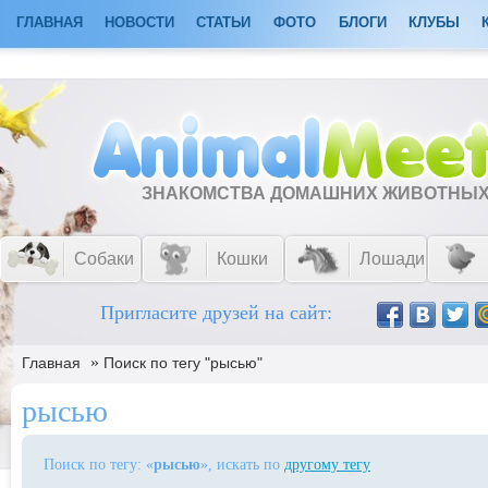
ГЛАВНАЯ
НОВОСТИ
СТАТЬИ
ФОТО
БЛОГИ
КЛУБЫ
ЗНАКОМСТВА ДОМАШНИХ ЖИВОТНЫ
Собаки
Кошки
Лошади
Пригласите друзей на сайт:
»
Главная
Поиск по тегу "рысью"
рысью
Поиск по тегу: «
рысью
», искать по
другому тегу