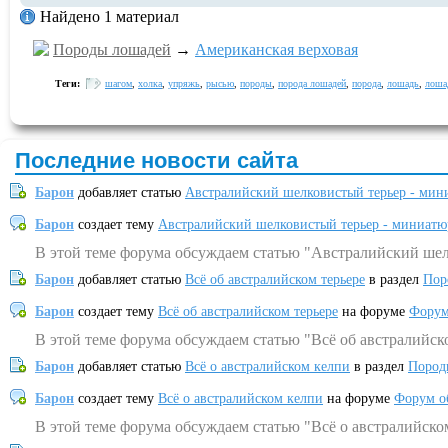
Найдено 1 материал
Породы лошадей
→
Американская верховая
Теги:
шагом
,
холка
,
упряжь
,
рысью
,
породы
,
порода лошадей
,
порода
,
лошадь
,
лоша
Последние новости сайта
Барон
добавляет статью
Австралийский шелковистый терьер - мин
Барон
создает тему
Австралийский шелковистый терьер - миниатю
В этой теме форума обсуждаем статью "Австралийский шел
Барон
добавляет статью
Всё об австралийском терьере
в раздел
Пор
Барон
создает тему
Всё об австралийском терьере
на форуме
Форум
В этой теме форума обсуждаем статью "Всё об австралийск
Барон
добавляет статью
Всё о австралийском келпи
в раздел
Пород
Барон
создает тему
Всё о австралийском келпи
на форуме
Форум о
В этой теме форума обсуждаем статью "Всё о австралийско