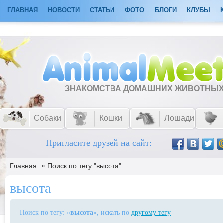
ГЛАВНАЯ
НОВОСТИ
СТАТЬИ
ФОТО
БЛОГИ
КЛУБЫ
ЗНАКОМСТВА ДОМАШНИХ ЖИВОТНЫ
Собаки
Кошки
Лошади
Пригласите друзей на сайт:
»
Главная
Поиск по тегу "высота"
высота
Поиск по тегу: «
высота
», искать по
другому тегу