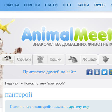
ГЛАВНАЯ
НОВОСТИ
СТАТЬИ
ФОТО
БЛОГИ
КЛУБЫ
ЗНАКОМСТВА ДОМАШНИХ ЖИВОТНЫ
Собаки
Кошки
Лошади
Пригласите друзей на сайт:
»
Главная
Поиск по тегу "пантерой"
пантерой
Поиск по тегу: «
пантерой
», искать по
другому тегу