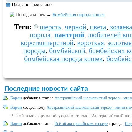
Найдено 1 материал
Породы кошек
→
Бомбейская порода кошек
Теги:
шерсть
,
черной
,
цвета
,
хозяев
порода
,
пантерой
,
любителей ко
короткошерстной
,
короткая
,
золотые
породы
,
бомбейской
,
бомбейских к
бомбейская порода кошек
,
бомбейс
Последние новости сайта
Барон
добавляет статью
Австралийский шелковистый терьер - мин
Барон
создает тему
Австралийский шелковистый терьер - миниатю
В этой теме форума обсуждаем статью "Австралийский шел
Барон
добавляет статью
Всё об австралийском терьере
в раздел
Пор