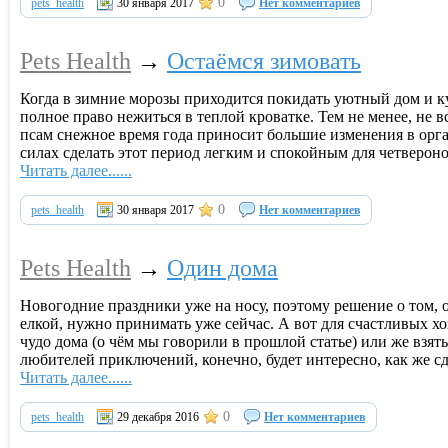
0
pets_health
30 января 2017
Нет комментариев
Pets Health
→
Остаёмся зимовать
Когда в зимние морозы приходится покидать уютный дом и к
полное право нежиться в теплой кроватке. Тем не менее, не 
псам снежное время года приносит большие изменения в орга
силах сделать этот период легким и спокойным для четвероно
Читать далее......
0
pets_health
30 января 2017
Нет комментариев
Pets Health
→
Один дома
Новогодние праздники уже на носу, поэтому решение о том,
елкой, нужно принимать уже сейчас. А вот для счастливых х
чудо дома (о чём мы говорили в прошлой статье) или же взят
любителей приключений, конечно, будет интересно, как же с
Читать далее......
0
pets_health
29 декабря 2016
Нет комментариев