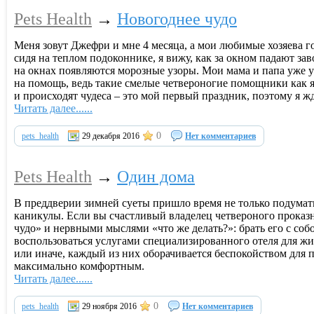
Pets Health
→
Новогоднее чудо
Меня зовут Джефри и мне 4 месяца, а мои любимые хозяева го
сидя на теплом подоконнике, я вижу, как за окном падают з
на окнах появляются морозные узоры. Мои мама и папа уже ук
на помощь, ведь такие смелые четвероногие помощники как я
и происходят чудеса – это мой первый праздник, поэтому я ж
Читать далее......
0
pets_health
29 декабря 2016
Нет комментариев
Pets Health
→
Один дома
В преддверии зимней суеты пришло время не только подумать
каникулы. Если вы счастливый владелец четвероного проказн
чудо» и нервными мыслями «что же делать?»: брать его с соб
воспользоваться услугами специализированного отеля для жи
или иначе, каждый из них оборачивается беспокойством для пи
максимально комфортным.
Читать далее......
0
pets_health
29 ноября 2016
Нет комментариев