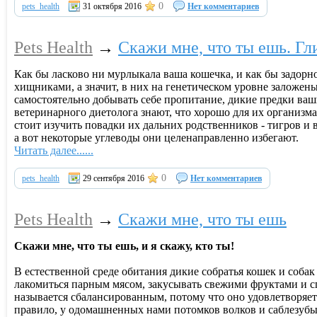
0
pets_health
31 октября 2016
Нет комментариев
Pets Health
→
Скажи мне, что ты ешь. Г
Как бы ласково ни мурлыкала ваша кошечка, и как бы задорно
хищниками, а значит, в них на генетическом уровне заложе
самостоятельно добывать себе пропитание, дикие предки ва
ветеринарного диетолога знают, что хорошо для их организма
стоит изучить повадки их дальних родственников - тигров и в
а вот некоторые углеводы они целенаправленно избегают.
Читать далее......
0
pets_health
29 сентября 2016
Нет комментариев
Pets Health
→
Скажи мне, что ты ешь
Скажи мне, что ты ешь, и я скажу, кто ты!
В естественной среде обитания дикие собратья кошек и соба
лакомиться парным мясом, закусывать свежими фруктами и 
называется сбалансированным, потому что оно удовлетворяе
правило, у одомашненных нами потомков волков и саблезубы