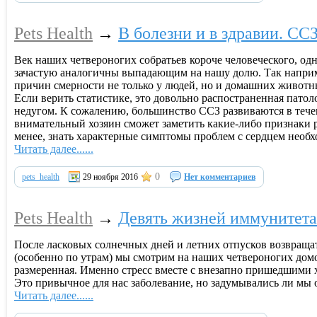
Pets Health
→
В болезни и в здравии. СС
Век наших четвероногих собратьев короче человеческого, одн
зачастую аналогичны выпадающим на нашу долю. Так наприм
причин смерности не только у людей, но и домашних животн
Если верить статистике, это довольно распостраненная пато
недугом. К сожалению, большинство ССЗ развиваются в течен
внимательный хозяин сможет заметить какие-либо признаки р
менее, знать характерные симптомы проблем с сердцем необх
Читать далее......
0
pets_health
29 ноября 2016
Нет комментариев
Pets Health
→
Девять жизней иммунитета
После ласковых солнечных дней и летних отпусков возвращат
(особенно по утрам) мы смотрим на наших четвероногих домо
размеренная. Именно стресс вместе с внезапно пришедшими 
Это привычное для нас заболевание, но задумывались ли мы
Читать далее......