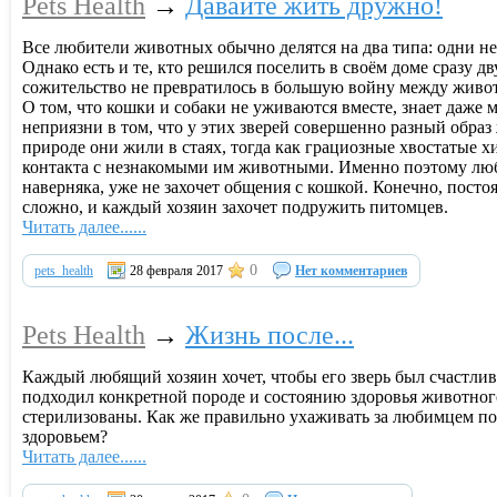
Pets Health
→
Давайте жить дружно!
Все любители животных обычно делятся на два типа: одни не 
Однако есть и те, кто решился поселить в своём доме сразу 
сожительство не превратилось в большую войну между жив
О том, что кошки и собаки не уживаются вместе, знает даже 
неприязни в том, что у этих зверей совершенно разный обра
природе они жили в стаях, тогда как грациозные хвостатые 
контакта с незнакомыми им животными. Именно поэтому люб
наверняка, уже не захочет общения с кошкой. Конечно, пос
сложно, и каждый хозяин захочет подружить питомцев.
Читать далее......
0
pets_health
28 февраля 2017
Нет комментариев
Pets Health
→
Жизнь после...
Каждый любящий хозяин хочет, чтобы его зверь был счастлив
подходил конкретной породе и состоянию здоровья животног
стерилизованы. Как же правильно ухаживать за любимцем по
здоровьем?
Читать далее......