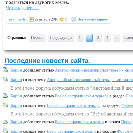
полагаться на двуногих хозяев.
Читать далее......
0
pets_health
29 августа 2016
Нет комментариев
Первая
Предыдущая
1
2
3
4
5
Сле
Страницы:
Последние новости сайта
Барон
добавляет статью
Австралийский шелковистый терьер - мин
Барон
создает тему
Австралийский шелковистый терьер - миниатю
В этой теме форума обсуждаем статью "Австралийский шел
Барон
добавляет статью
Всё об австралийском терьере
в раздел
Пор
Барон
создает тему
Всё об австралийском терьере
на форуме
Форум
В этой теме форума обсуждаем статью "Всё об австралийск
Барон
добавляет статью
Всё о австралийском келпи
в раздел
Пород
Барон
создает тему
Всё о австралийском келпи
на форуме
Форум о