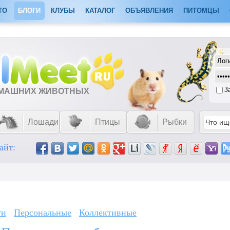
ТО
БЛОГИ
КЛУБЫ
КАТАЛОГ
ОБЪЯВЛЕНИЯ
ПИТОМЦЫ
З
ОМАШНИХ ЖИВОТНЫХ
Лошади
Птицы
Рыбки
айт:
ги
Персональные
Коллективные