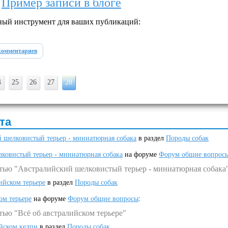
→
Пример записи в блоге
жный инструмент для ваших публикаций:
комментариев
4
25
26
27
28
та
 шелковистый терьер - миниатюрная собака
в раздел
Породы собак
ковистый терьер - миниатюрная собака
на форуме
Форум общие вопрос
атью "Австралийский шелковистый терьер - миниатюрная собака
ийском терьере
в раздел
Породы собак
ом терьере
на форуме
Форум общие вопросы
:
тью "Всё об австралийском терьере"
ийском келпи
в раздел
Породы собак