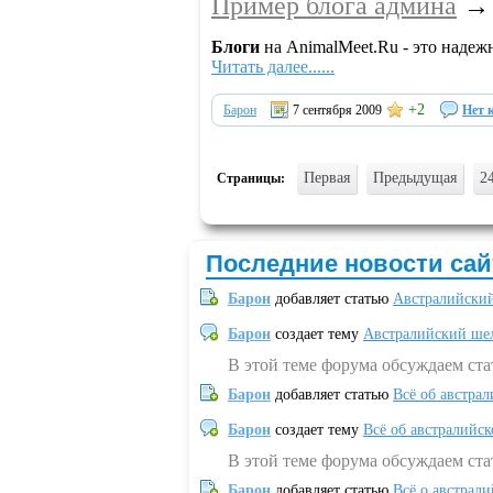
Пример блога админа
Блоги
на AnimalMeet.Ru - это наде
Читать далее......
+2
Барон
7 сентября 2009
Нет 
Первая
Предыдущая
2
Страницы:
Последние новости сай
Барон
добавляет статью
Австралийский
Барон
создает тему
Австралийский шел
В этой теме форума обсуждаем ст
Барон
добавляет статью
Всё об австрал
Барон
создает тему
Всё об австралийск
В этой теме форума обсуждаем ста
Барон
добавляет статью
Всё о австрал