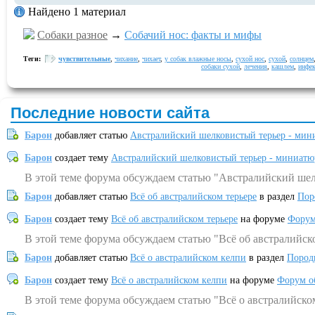
Найдено 1 материал
Собаки разное
→
Собачий нос: факты и мифы
Теги:
чувствительные
,
чихание
,
чихает
,
у собак влажные носы
,
сухой нос
,
сухой
,
солнцем
собаки сухой
,
лечения
,
кашлем
,
инфе
Последние новости сайта
Барон
добавляет статью
Австралийский шелковистый терьер - мин
Барон
создает тему
Австралийский шелковистый терьер - миниатю
В этой теме форума обсуждаем статью "Австралийский шел
Барон
добавляет статью
Всё об австралийском терьере
в раздел
Пор
Барон
создает тему
Всё об австралийском терьере
на форуме
Форум
В этой теме форума обсуждаем статью "Всё об австралийск
Барон
добавляет статью
Всё о австралийском келпи
в раздел
Пород
Барон
создает тему
Всё о австралийском келпи
на форуме
Форум о
В этой теме форума обсуждаем статью "Всё о австралийско