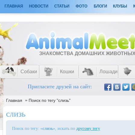
ГЛАВНАЯ
НОВОСТИ
СТАТЬИ
ФОТО
БЛОГИ
КЛУБЫ
ЗНАКОМСТВА ДОМАШНИХ ЖИВОТНЫ
Собаки
Кошки
Лошади
Пригласите друзей на сайт:
»
Главная
Поиск по тегу "слизь"
слизь
Поиск по тегу: «
слизь
», искать по
другому тегу