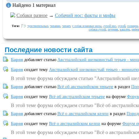
Найдено 1 материал
Собаки разное
→
Собачий нос: факты и мифы
Теги:
чувствительные
,
чихание
,
чихает
,
у собак влажные носы
,
сухой нос
,
сухой
,
солнцем
собаки сухой
,
лечения
,
кашлем
,
инфе
Последние новости сайта
Барон
добавляет статью
Австралийский шелковистый терьер - мин
Барон
создает тему
Австралийский шелковистый терьер - миниатю
В этой теме форума обсуждаем статью "Австралийский шел
Барон
добавляет статью
Всё об австралийском терьере
в раздел
Пор
Барон
создает тему
Всё об австралийском терьере
на форуме
Форум
В этой теме форума обсуждаем статью "Всё об австралийск
Барон
добавляет статью
Всё о австралийском келпи
в раздел
Пород
Барон
создает тему
Всё о австралийском келпи
на форуме
Форум о
В этой теме форума обсуждаем статью "Всё о австралийско