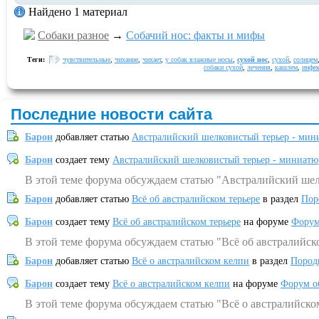
Найдено 1 материал
Собаки разное
→
Собачий нос: факты и мифы
Теги:
чувствительные
,
чихание
,
чихает
,
у собак влажные носы
,
сухой нос
,
сухой
,
солнцем
собаки сухой
,
лечения
,
кашлем
,
инфе
Последние новости сайта
Барон
добавляет статью
Австралийский шелковистый терьер - мин
Барон
создает тему
Австралийский шелковистый терьер - миниатю
В этой теме форума обсуждаем статью "Австралийский шел
Барон
добавляет статью
Всё об австралийском терьере
в раздел
Пор
Барон
создает тему
Всё об австралийском терьере
на форуме
Форум
В этой теме форума обсуждаем статью "Всё об австралийск
Барон
добавляет статью
Всё о австралийском келпи
в раздел
Пород
Барон
создает тему
Всё о австралийском келпи
на форуме
Форум о
В этой теме форума обсуждаем статью "Всё о австралийско