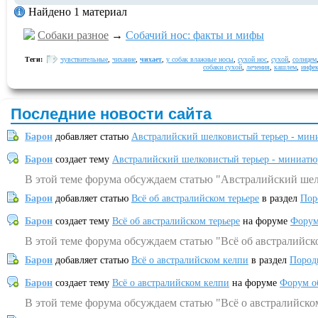
Найдено 1 материал
Собаки разное
→
Собачий нос: факты и мифы
Теги:
чувствительные
,
чихание
,
чихает
,
у собак влажные носы
,
сухой нос
,
сухой
,
солнцем
собаки сухой
,
лечения
,
кашлем
,
инфе
Последние новости сайта
Барон
добавляет статью
Австралийский шелковистый терьер - мин
Барон
создает тему
Австралийский шелковистый терьер - миниатю
В этой теме форума обсуждаем статью "Австралийский шел
Барон
добавляет статью
Всё об австралийском терьере
в раздел
Пор
Барон
создает тему
Всё об австралийском терьере
на форуме
Форум
В этой теме форума обсуждаем статью "Всё об австралийск
Барон
добавляет статью
Всё о австралийском келпи
в раздел
Пород
Барон
создает тему
Всё о австралийском келпи
на форуме
Форум о
В этой теме форума обсуждаем статью "Всё о австралийско