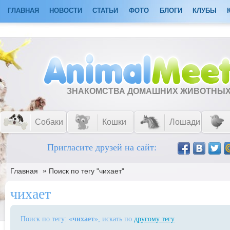
ГЛАВНАЯ
НОВОСТИ
СТАТЬИ
ФОТО
БЛОГИ
КЛУБЫ
ЗНАКОМСТВА ДОМАШНИХ ЖИВОТНЫ
Собаки
Кошки
Лошади
Пригласите друзей на сайт:
»
Главная
Поиск по тегу "чихает"
чихает
Поиск по тегу: «
чихает
», искать по
другому тегу