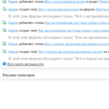
Барон
добавляет статью
Всё о австралийском келпи
в раздел
Пород
Барон
создает тему
Всё о австралийском келпи
на форуме
Форум о
В этой теме форума обсуждаем статью "Всё о австралийско
Барон
добавляет статью
Как австралийская пастушья собака стала 
Барон
создает тему
Как австралийская пастушья собака стала симв
В этой теме форума обсуждаем статью "Как австралийская 
Барон
добавляет статью
Всё о породе австралийская овчарка (аусси
Барон
создает тему
Всё о породе австралийская овчарка (аусси)
на 
В этой теме форума обсуждаем статью "Всё о породе австра
Вся лента активности
Реклама спонсоров