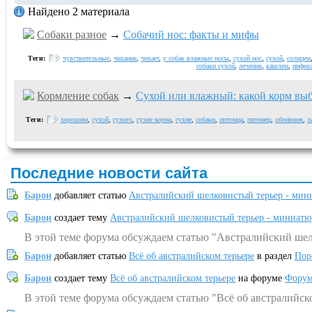
Найдено 2 материала
Собаки разное
→
Собачий нос: факты и мифы
Теги:
чувствительные
,
чихание
,
чихает
,
у собак влажные носы
,
сухой нос
,
сухой
,
солнцем
собаки сухой
,
лечения
,
кашлем
,
инфек
Кормление собак
→
Сухой или влажный: какой корм выб
Теги:
хорошим
,
сухой
,
сухого
,
сухие корма
,
сухие
,
собаки
,
питомца
,
питомец
,
обоняния
,
л
Последние новости сайта
Барон
добавляет статью
Австралийский шелковистый терьер - мин
Барон
создает тему
Австралийский шелковистый терьер - миниатю
В этой теме форума обсуждаем статью "Австралийский шел
Барон
добавляет статью
Всё об австралийском терьере
в раздел
Пор
Барон
создает тему
Всё об австралийском терьере
на форуме
Форум
В этой теме форума обсуждаем статью "Всё об австралийск