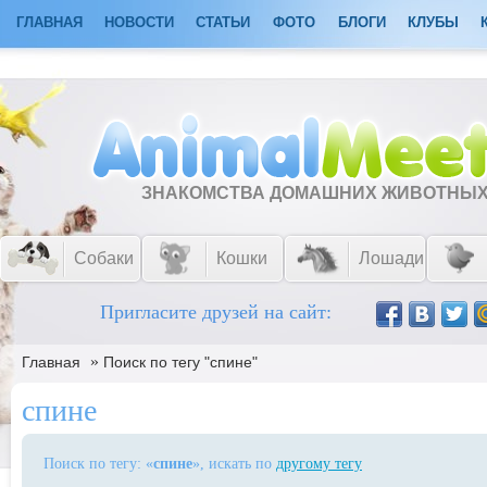
ГЛАВНАЯ
НОВОСТИ
СТАТЬИ
ФОТО
БЛОГИ
КЛУБЫ
ЗНАКОМСТВА ДОМАШНИХ ЖИВОТНЫ
Собаки
Кошки
Лошади
Пригласите друзей на сайт:
»
Главная
Поиск по тегу "спине"
спине
Поиск по тегу: «
спине
», искать по
другому тегу