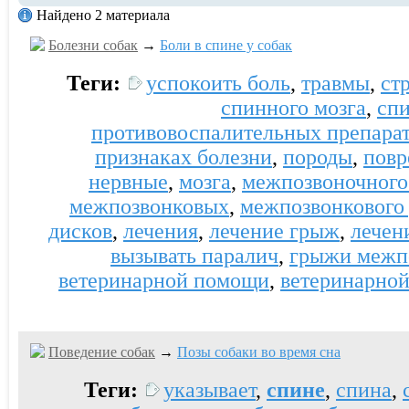
Найдено 2 материала
Болезни собак
→
Боли в спине у собак
Теги:
успокоить боль
,
травмы
,
ст
спинного мозга
,
сп
противовоспалительных препара
признаках болезни
,
породы
,
повр
нервные
,
мозга
,
межпозвоночного
межпозвонковых
,
межпозвонкового
дисков
,
лечения
,
лечение грыж
,
лечен
вызывать паралич
,
грыжи межп
ветеринарной помощи
,
ветеринарно
Поведение собак
→
Позы собаки во время сна
Теги:
указывает
,
спине
,
спина
,