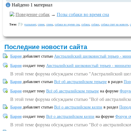
Найдено 1 материал
Поведение собак
→
Позы собаки во время сна
Теги:
указывает
,
спине
,
спина
,
собаки во время сна
,
собаки
,
собаке
,
собака спит на животе
,
Последние новости сайта
Барон
добавляет статью
Австралийский шелковистый терьер - мин
Барон
создает тему
Австралийский шелковистый терьер - миниатю
В этой теме форума обсуждаем статью "Австралийский шел
Барон
добавляет статью
Всё об австралийском терьере
в раздел
Пор
Барон
создает тему
Всё об австралийском терьере
на форуме
Форум
В этой теме форума обсуждаем статью "Всё об австралийск
Барон
добавляет статью
Всё о австралийском келпи
в раздел
Пород
Барон
создает тему
Всё о австралийском келпи
на форуме
Форум о
В этой теме форума обсуждаем статью "Всё о австралийско