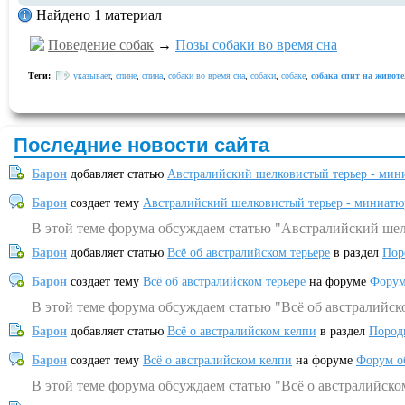
Найдено 1 материал
Поведение собак
→
Позы собаки во время сна
Теги:
указывает
,
спине
,
спина
,
собаки во время сна
,
собаки
,
собаке
,
собака спит на животе
Последние новости сайта
Барон
добавляет статью
Австралийский шелковистый терьер - мин
Барон
создает тему
Австралийский шелковистый терьер - миниатю
В этой теме форума обсуждаем статью "Австралийский шел
Барон
добавляет статью
Всё об австралийском терьере
в раздел
Пор
Барон
создает тему
Всё об австралийском терьере
на форуме
Форум
В этой теме форума обсуждаем статью "Всё об австралийск
Барон
добавляет статью
Всё о австралийском келпи
в раздел
Пород
Барон
создает тему
Всё о австралийском келпи
на форуме
Форум о
В этой теме форума обсуждаем статью "Всё о австралийско