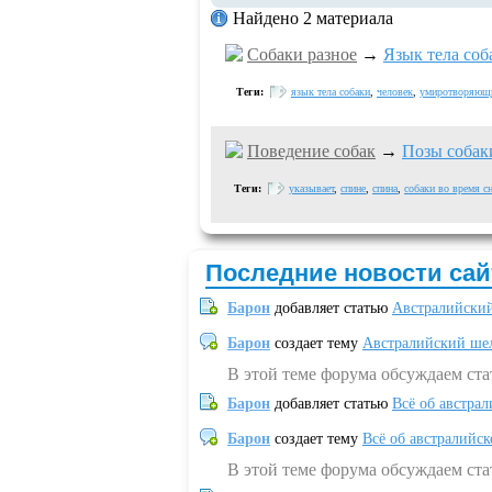
Найдено 2 материала
Собаки разное
→
Язык тела соб
Теги:
язык тела собаки
,
человек
,
умиротворяющ
Поведение собак
→
Позы собак
Теги:
указывает
,
спине
,
спина
,
собаки во время с
Последние новости сай
Барон
добавляет статью
Австралийский
Барон
создает тему
Австралийский шел
В этой теме форума обсуждаем ст
Барон
добавляет статью
Всё об австрал
Барон
создает тему
Всё об австралийск
В этой теме форума обсуждаем ста