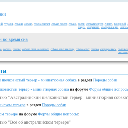
аки
ий
,
угрозы
,
собаки
,
собаке
,
собака мигает
,
собака зевает
,
собака
,
собак
,
сигнализирует
,
сигнал
,
покорный
,
людей
,
конфликта
,
коммуникации
,
исполь
и во время сна
на
,
собаки
,
собаке
,
собака спит на животе
,
собака спит на боку
,
собака спит
,
собака
,
свернувшись
,
положен
питомец
та
 шелковистый терьер - миниатюрная собака
в раздел
Породы собак
ковистый терьер - миниатюрная собака
на форуме
Форум общие вопрос
атью "Австралийский шелковистый терьер - миниатюрная собака
ийском терьере
в раздел
Породы собак
ом терьере
на форуме
Форум общие вопросы
:
тью "Всё об австралийском терьере"