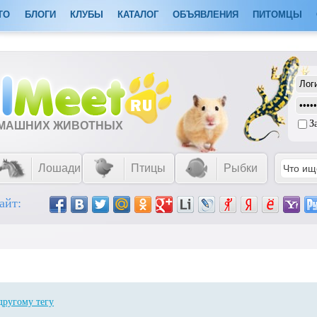
ТО
БЛОГИ
КЛУБЫ
КАТАЛОГ
ОБЪЯВЛЕНИЯ
ПИТОМЦЫ
З
ОМАШНИХ ЖИВОТНЫХ
Лошади
Птицы
Рыбки
айт:
другому тегу