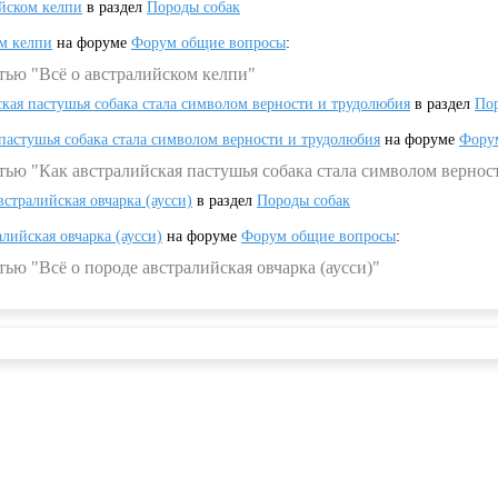
ийском келпи
в раздел
Породы собак
ом келпи
на форуме
Форум общие вопросы
:
тью "Всё о австралийском келпи"
ская пастушья собака стала символом верности и трудолюбия
в раздел
Пор
 пастушья собака стала символом верности и трудолюбия
на форуме
Фору
тью "Как австралийская пастушья собака стала символом вернос
встралийская овчарка (аусси)
в раздел
Породы собак
алийская овчарка (аусси)
на форуме
Форум общие вопросы
:
ью "Всё о породе австралийская овчарка (аусси)"