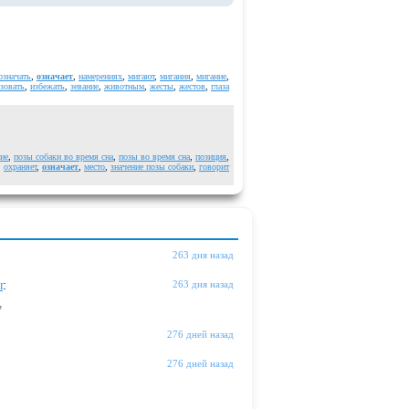
означать
,
означает
,
намерениях
,
мигают
,
мигания
,
мигание
,
зовать
,
избежать
,
зевание
,
животным
,
жесты
,
жестов
,
глаза
ие
,
позы собаки во время сна
,
позы во время сна
,
позиция
,
,
охраняет
,
означает
,
место
,
значение позы собаки
,
говорит
263 дня назад
ы
:
263 дня назад
"
276 дней назад
276 дней назад