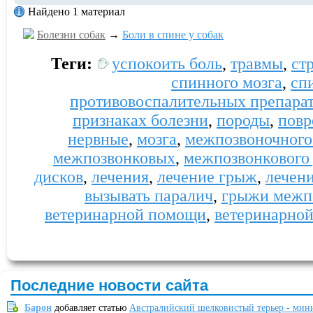
Найдено 1 материал
Болезни собак
→
Боли в спине у собак
Теги:
успокоить боль
,
травмы
,
ст
спинного мозга
,
сп
противовоспалительных препара
признаках болезни
,
породы
,
повр
нервные
,
мозга
,
межпозвоночного
межпозвонковых
,
межпозвонкового
дисков
,
лечения
,
лечение грыж
,
лечен
вызывать паралич
,
грыжи межп
ветеринарной помощи
,
ветеринарно
Последние новости сайта
Барон
добавляет статью
Австралийский шелковистый терьер - мин