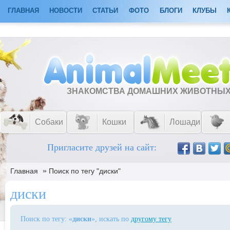
ГЛАВНАЯ
НОВОСТИ
СТАТЬИ
ФОТО
БЛОГИ
КЛУБЫ
ЗНАКОМСТВА ДОМАШНИХ ЖИВОТНЫ
Собаки
Кошки
Лошади
Пригласите друзей на сайт:
»
Главная
Поиск по тегу "диски"
диски
Поиск по тегу: «
диски
», искать по
другому тегу