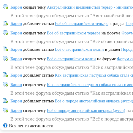
Барон
создает тему
Австралийский шелковистый терьер - миниатю
В этой теме форума обсуждаем статью "Австралийский шел
Барон
добавляет статью
Всё об австралийском терьере
в раздел
Пор
Барон
создает тему
Всё об австралийском терьере
на форуме
Форум
В этой теме форума обсуждаем статью "Всё об австралийск
Барон
добавляет статью
Всё о австралийском келпи
в раздел
Пород
Барон
создает тему
Всё о австралийском келпи
на форуме
Форум о
В этой теме форума обсуждаем статью "Всё о австралийско
Барон
добавляет статью
Как австралийская пастушья собака стала 
Барон
создает тему
Как австралийская пастушья собака стала симв
В этой теме форума обсуждаем статью "Как австралийская 
Барон
добавляет статью
Всё о породе австралийская овчарка (аусси
Барон
создает тему
Всё о породе австралийская овчарка (аусси)
на 
В этой теме форума обсуждаем статью "Всё о породе австра
Вся лента активности