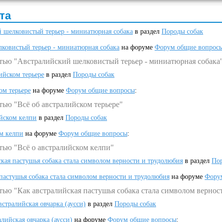
та
 шелковистый терьер - миниатюрная собака
в раздел
Породы собак
ковистый терьер - миниатюрная собака
на форуме
Форум общие вопрос
атью "Австралийский шелковистый терьер - миниатюрная собака
ийском терьере
в раздел
Породы собак
ом терьере
на форуме
Форум общие вопросы
:
тью "Всё об австралийском терьере"
ийском келпи
в раздел
Породы собак
ом келпи
на форуме
Форум общие вопросы
:
тью "Всё о австралийском келпи"
ская пастушья собака стала символом верности и трудолюбия
в раздел
Пор
 пастушья собака стала символом верности и трудолюбия
на форуме
Фору
тью "Как австралийская пастушья собака стала символом вернос
встралийская овчарка (аусси)
в раздел
Породы собак
алийская овчарка (аусси)
на форуме
Форум общие вопросы
: