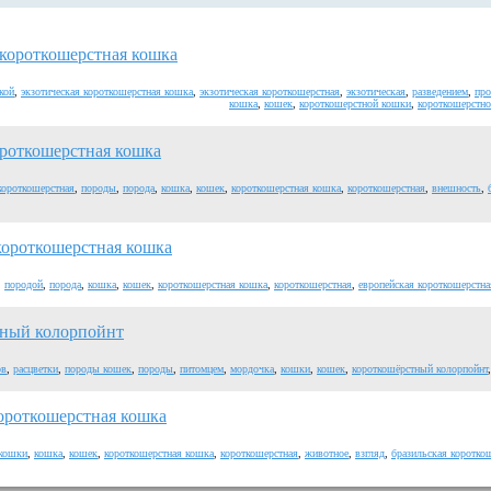
 короткошерстная кошка
кой
,
экзотическая короткошерстная кошка
,
экзотическая короткошерстная
,
экзотическая
,
разведением
,
пр
кошка
,
кошек
,
короткошерстной кошки
,
короткошерстн
ороткошерстная кошка
короткошерстная
,
породы
,
порода
,
кошка
,
кошек
,
короткошерстная кошка
,
короткошерстная
,
внешность
,
короткошерстная кошка
,
породой
,
порода
,
кошка
,
кошек
,
короткошерстная кошка
,
короткошерстная
,
европейская короткошерстн
ный колорпойнт
ов
,
расцветки
,
породы кошек
,
породы
,
питомцем
,
мордочка
,
кошки
,
кошек
,
короткошёрстный колорпойнт
короткошерстная кошка
кошки
,
кошка
,
кошек
,
короткошерстная кошка
,
короткошерстная
,
животное
,
взгляд
,
бразильская коротко