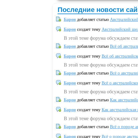
Последние новости сай
Барон
добавляет статью
Австралийский
Барон
создает тему
Австралийский шел
В этой теме форума обсуждаем ст
Барон
добавляет статью
Всё об австрал
Барон
создает тему
Всё об австралийск
В этой теме форума обсуждаем ста
Барон
добавляет статью
Всё о австрал
Барон
создает тему
Всё о австралийск
В этой теме форума обсуждаем ста
Барон
добавляет статью
Как австралий
Барон
создает тему
Как австралийская
В этой теме форума обсуждаем ста
Барон
добавляет статью
Всё о породе а
Барон
создает тему
Всё о породе австр