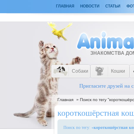
ГЛАВНАЯ
НОВОСТИ
СТАТЬИ
ФО
ЗНАКОМСТВА Д
Собаки
Кошки
Пригласите друзей на с
»
Главная
Поиск по тегу "короткошёр
короткошёрстная ко
Поиск по тегу: «
короткошёрстная к