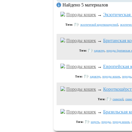
Найдено 5 материалов
Породы кошек
→
Экзотическая
Теги:
экзотической короткошерстной
,
экзотичес
Породы кошек
→
Британская к
Теги:
характер
,
породы британская 
Породы кошек
→
Европейская 
Теги:
характер
,
породы кошек
,
породы
Породы кошек
→
Короткошёрст
Теги:
сиамской
,
сиам
Породы кошек
→
Бразильская 
Теги:
шерсть
,
породы
,
порода кошек
,