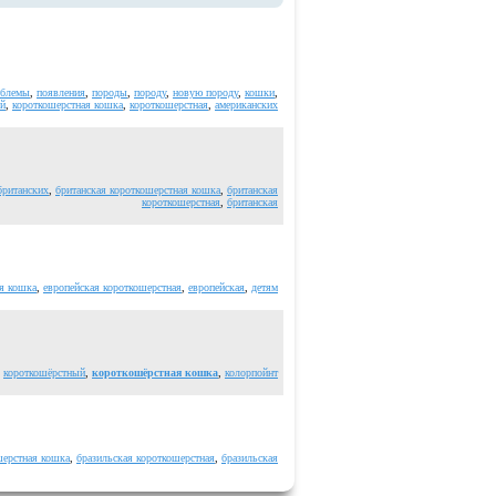
облемы
,
появления
,
породы
,
породу
,
новую породу
,
кошки
,
ой
,
короткошерстная кошка
,
короткошерстная
,
американских
британских
,
британская короткошерстная кошка
,
британская
короткошерстная
,
британская
ая кошка
,
европейская короткошерстная
,
европейская
,
детям
,
короткошёрстный
,
короткошёрстная кошка
,
колорпойнт
шерстная кошка
,
бразильская короткошерстная
,
бразильская