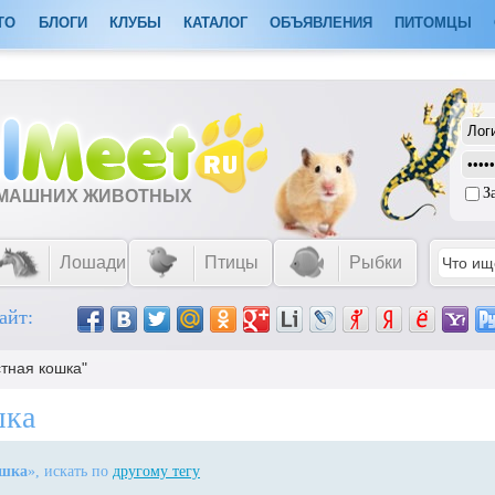
ТО
БЛОГИ
КЛУБЫ
КАТАЛОГ
ОБЪЯВЛЕНИЯ
ПИТОМЦЫ
З
ОМАШНИХ ЖИВОТНЫХ
Лошади
Птицы
Рыбки
айт:
стная кошка"
шка
ошка
», искать по
другому тегу