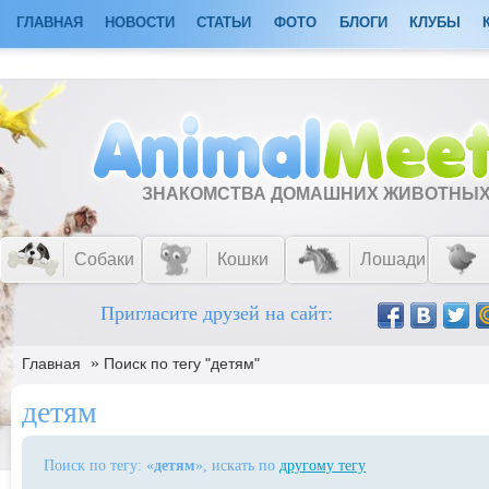
ГЛАВНАЯ
НОВОСТИ
СТАТЬИ
ФОТО
БЛОГИ
КЛУБЫ
ЗНАКОМСТВА ДОМАШНИХ ЖИВОТНЫ
Собаки
Кошки
Лошади
Пригласите друзей на сайт:
»
Главная
Поиск по тегу "детям"
детям
Поиск по тегу: «
детям
», искать по
другому тегу