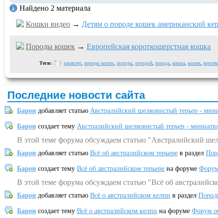
Найдено 2 материала
Кошки видео
→
Детям о породе кошек американский ке
Породы кошек
→
Европейская короткошерстная кошка
Теги:
характер
,
породы кошек
,
породы
,
породой
,
порода
,
кошка
,
кошек
,
коротк
Последние новости сайта
Барон
добавляет статью
Австралийский шелковистый терьер - мин
Барон
создает тему
Австралийский шелковистый терьер - миниатю
В этой теме форума обсуждаем статью "Австралийский шел
Барон
добавляет статью
Всё об австралийском терьере
в раздел
Пор
Барон
создает тему
Всё об австралийском терьере
на форуме
Форум
В этой теме форума обсуждаем статью "Всё об австралийск
Барон
добавляет статью
Всё о австралийском келпи
в раздел
Пород
Барон
создает тему
Всё о австралийском келпи
на форуме
Форум о