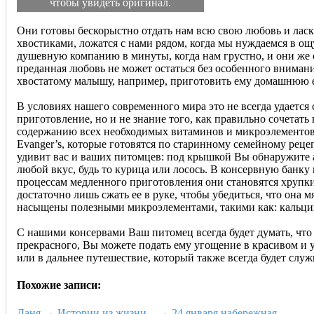
чтобы увидеть оригинал.
Они готовы бескорыстно отдать нам всю свою любовь и ласку
хвостиками, ложатся с нами рядом, когда мы нуждаемся в ощ
душевную компанию в минуты, когда нам грустно, и они же с
преданная любовь не может остаться без особенного вниман
хвостатому малышу, например, приготовить ему домашнюю е
В условиях нашего современного мира это не всегда удается
приготовление, но и не знание того, как правильно сочетат
содержанию всех необходимых витаминов и микроэлементов
Evanger’s, которые готовятся по старинному семейному реце
удивит вас и ваших питомцев: под крышкой Вы обнаружите 
любой вкус, будь то курица или лосось. В консервную банку 
процессам медленного приготовления они становятся хрупки
достаточно лишь сжать ее в руке, чтобы убедиться, что она м
насыщены полезными микроэлементами, такими как: кальций
C нашими консервами Ваш питомец всегда будет думать, чт
прекрасного, Вы можете подать ему угощение в красивом и уд
или в дальнее путешествие, который также всегда будет сл
Похожие записи:
Даня
→
Истории из жизни...
→
24 января,набережная