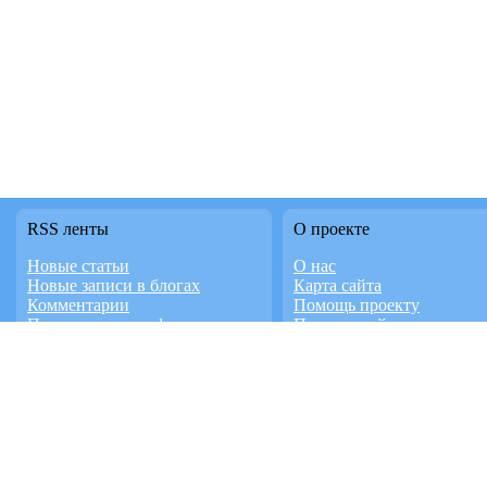
RSS ленты
О проекте
Новые статьи
О нас
Новые записи в блогах
Карта сайта
Комментарии
Помощь проекту
Последние темы форума
Правила сайта
Новое в каталоге
Контакты
Новое видео
Работает на InstantCMS
Доска объявлений
Дизайн студия FaTD.RU