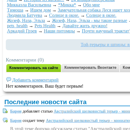
Миккаэла Васильевна
→
*Микка*
→
Обо мне
Тимоша
→
Ищем дом
→
Замечательная собака Леся ищет хо
Людмила Батуева
→
Солнце в окне.
→
Солнце в окне.
Жозеф, Наза, Эльза
→
Жозеф, Наза, Эльза - мы такие разные
pets_health
→
Pets Health
→
Давайте жить дружно!
Аркадий Грэев
→
Наши питомцы
→
Почти научный трактат)
Той-терьеры и шпицы: в
Комментарии (0)
Комментировать Вконтакте
Ком
Комментировать на сайте
Добавить комментарий
Нет комментариев. Ваш будет первым!
Последние новости сайта
Барон
добавляет статью
Австралийский шелковистый терьер - мин
Барон
создает тему
Австралийский шелковистый терьер - миниатю
В этой теме форума обсуждаем статью "Австралийский шел