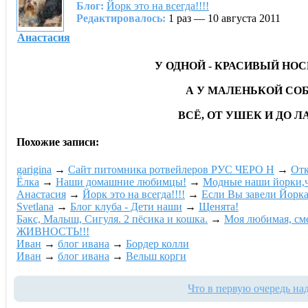
Блог:
Йорк это на всегда!!!!
Редактировалось:
1 раз — 10 августа 2011
Анастасия
У ОДНОЙ - КРАСИВЫЙ НОСИ
А У МАЛЕНЬКОЙ СОБА
ВСЁ, ОТ УШЕК И ДО Л
Похожие записи:
garigina
→
Сайт питомника ротвейлеров РУС ЧЕРО Н
→
Отк
Ёлка
→
Наши домашние любимцы!
→
Модные наши йорки,ч
Анастасия
→
Йорк это на всегда!!!!
→
Если Вы завели Йорк
Svetlana
→
Блог клуба - Дети наши
→
Щенята!
Бакс, Малыш, Сигуля. 2 пёсика и кошка.
→
Моя любимая, см
ЖИВНОСТЬ!!!
Ивaн
→
блог ивaна
→
Бордер колли
Ивaн
→
блог ивaна
→
Вельш корги
Что в первую очередь на