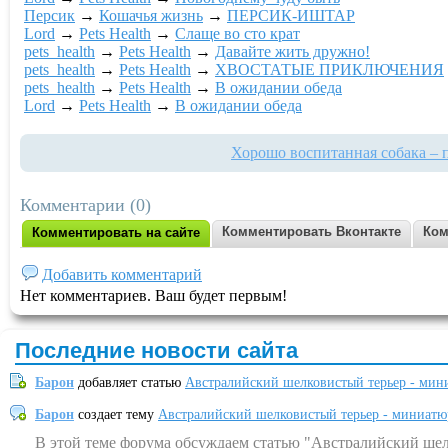
Персик
→
Кошачья жизнь
→
ПЕРСИК-ИШТАР
Lord
→
Pets Health
→
Слаще во сто крат
pets_health
→
Pets Health
→
Давайте жить дружно!
pets_health
→
Pets Health
→
ХВОСТАТЫЕ ПРИКЛЮЧЕНИЯ
pets_health
→
Pets Health
→
В ожидании обеда
Lord
→
Pets Health
→
В ожидании обеда
Хорошо воспитанная собака – 
Комментарии (0)
Комментировать Вконтакте
Ком
Комментировать на сайте
Добавить комментарий
Нет комментариев. Ваш будет первым!
Последние новости сайта
Барон
добавляет статью
Австралийский шелковистый терьер - мин
Барон
создает тему
Австралийский шелковистый терьер - миниатю
В этой теме форума обсуждаем статью "Австралийский шел