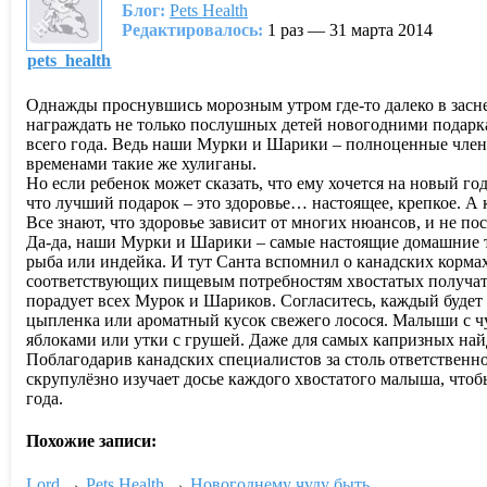
Блог:
Pets Health
Редактировалось:
1 раз — 31 марта 2014
pets_health
Однажды проснувшись морозным утром где-то далеко в засне
награждать не только послушных детей новогодними подарк
всего года. Ведь наши Мурки и Шарики – полноценные члены
временами такие же хулиганы.
Но если ребенок может сказать, что ему хочется на новый г
что лучший подарок – это здоровье… настоящее, крепкое. А 
Все знают, что здоровье зависит от многих нюансов, и не п
Да-да, наши Мурки и Шарики – самые настоящие домашние тиг
рыба или индейка. И тут Санта вспомнил о канадских корм
соответствующих пищевым потребностям хвостатых получате
порадует всех Мурок и Шариков. Согласитесь, каждый будет
цыпленка или ароматный кусок свежего лосося. Малыши с чу
яблоками или утки с грушей. Даже для самых капризных най
Поблагодарив канадских специалистов за столь ответственн
скрупулёзно изучает досье каждого хвостатого малыша, чтоб
года.
Похожие записи:
Lord
→
Pets Health
→
Новогоднему чуду быть