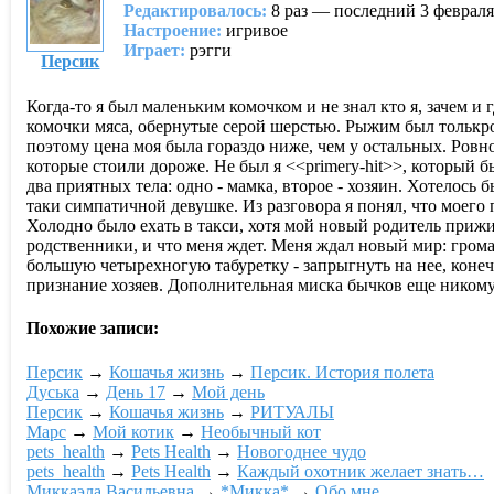
Редактировалось:
8 раз — последний 3 февраля
Настроение:
игривое
Играет:
рэгги
Персик
Когда-то я был маленьким комочком и не знал кто я, зачем и 
комочки мяса, обернутые серой шерстью. Рыжим был толькpо 
поэтому цена моя была гораздо ниже, чем у остальных. Ровн
которые стоили дороже. Не был я <<primery-hit>>, который б
два приятных тела: одно - мамка, второе - хозяин. Хотелось
таки симпатичной девушке. Из разговора я понял, что моего 
Холодно было ехать в такси, хотя мой новый родитель прижим
родственники, и что меня ждет. Меня ждал новый мир: громад
большую четырехногую табуретку - запрыгнуть на нее, конечн
признание хозяев. Дополнительная миска бычков еще никому
Похожие записи:
Персик
→
Кошачья жизнь
→
Персик. История полета
Дуська
→
День 17
→
Мой день
Персик
→
Кошачья жизнь
→
РИТУАЛЫ
Марс
→
Мой котик
→
Необычный кот
pets_health
→
Pets Health
→
Новогоднее чудо
pets_health
→
Pets Health
→
Каждый охотник желает знать…
Миккаэла Васильевна
→
*Микка*
→
Обо мне