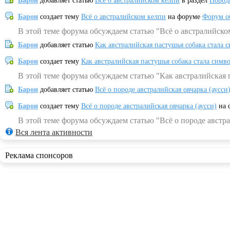
Барон
добавляет статью
Всё о австралийском келпи
в раздел
Пород
Барон
создает тему
Всё о австралийском келпи
на форуме
Форум о
В этой теме форума обсуждаем статью "Всё о австралийско
Барон
добавляет статью
Как австралийская пастушья собака стала 
Барон
создает тему
Как австралийская пастушья собака стала симв
В этой теме форума обсуждаем статью "Как австралийская 
Барон
добавляет статью
Всё о породе австралийская овчарка (аусси
Барон
создает тему
Всё о породе австралийская овчарка (аусси)
на 
В этой теме форума обсуждаем статью "Всё о породе австра
Вся лента активности
Реклама спонсоров