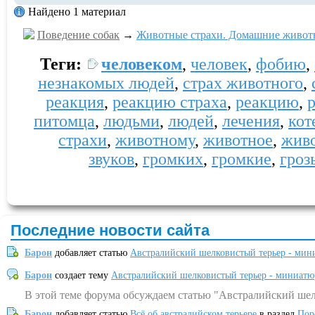
Найдено 1 материал
Поведение собак
→
Животные страхи. Домашние животн
Теги:
человеком
,
человек
,
фобию
,
незнакомых людей
,
страх животного
,
реакция
,
реакцию страха
,
реакцию
,
питомца
,
людьми
,
людей
,
лечения
,
кот
страхи
,
животному
,
животное
,
жив
звуков
,
громких
,
громкие
,
гроз
Последние новости сайта
Барон
добавляет статью
Австралийский шелковистый терьер - мин
Барон
создает тему
Австралийский шелковистый терьер - миниатю
В этой теме форума обсуждаем статью "Австралийский шел
Барон
добавляет статью
Всё об австралийском терьере
в раздел
Пор