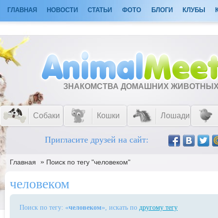
ГЛАВНАЯ
НОВОСТИ
СТАТЬИ
ФОТО
БЛОГИ
КЛУБЫ
ЗНАКОМСТВА ДОМАШНИХ ЖИВОТНЫ
Собаки
Кошки
Лошади
Пригласите друзей на сайт:
»
Главная
Поиск по тегу "человеком"
человеком
Поиск по тегу: «
человеком
», искать по
другому тегу