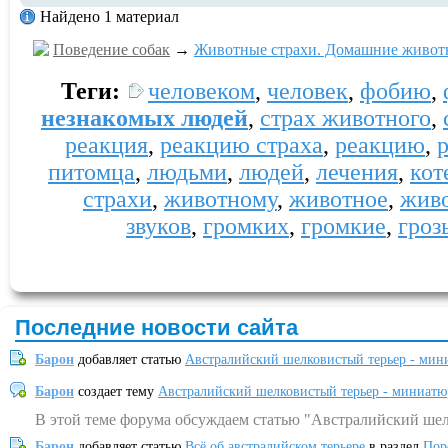
Найдено 1 материал
Поведение собак
→
Животные страхи. Домашние животн
Теги:
человеком
,
человек
,
фобию
,
незнакомых людей
,
страх животного
,
реакция
,
реакцию страха
,
реакцию
,
питомца
,
людьми
,
людей
,
лечения
,
кот
страхи
,
животному
,
животное
,
жив
звуков
,
громких
,
громкие
,
гроз
Последние новости сайта
Барон
добавляет статью
Австралийский шелковистый терьер - мин
Барон
создает тему
Австралийский шелковистый терьер - миниатю
В этой теме форума обсуждаем статью "Австралийский шел
Барон
добавляет статью
Всё об австралийском терьере
в раздел
Пор