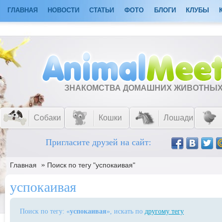
ГЛАВНАЯ
НОВОСТИ
СТАТЬИ
ФОТО
БЛОГИ
КЛУБЫ
ЗНАКОМСТВА ДОМАШНИХ ЖИВОТНЫ
Собаки
Кошки
Лошади
Пригласите друзей на сайт:
»
Главная
Поиск по тегу "успокаивая"
успокаивая
Поиск по тегу: «
успокаивая
», искать по
другому тегу