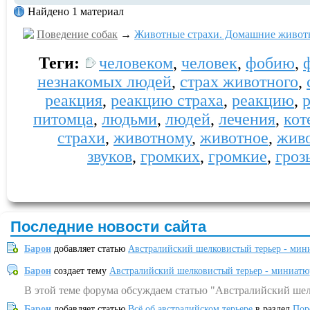
Найдено 1 материал
Поведение собак
→
Животные страхи. Домашние животн
Теги:
человеком
,
человек
,
фобию
,
незнакомых людей
,
страх животного
,
реакция
,
реакцию страха
,
реакцию
,
питомца
,
людьми
,
людей
,
лечения
,
кот
страхи
,
животному
,
животное
,
жив
звуков
,
громких
,
громкие
,
гроз
Последние новости сайта
Барон
добавляет статью
Австралийский шелковистый терьер - мин
Барон
создает тему
Австралийский шелковистый терьер - миниатю
В этой теме форума обсуждаем статью "Австралийский шел
Барон
добавляет статью
Всё об австралийском терьере
в раздел
Пор