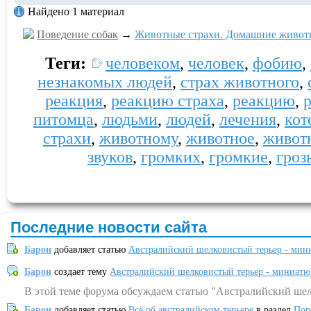
Найдено 1 материал
Поведение собак
→
Животные страхи. Домашние животн
Теги:
человеком
,
человек
,
фобию
,
незнакомых людей
,
страх животного
,
реакция
,
реакцию страха
,
реакцию
,
питомца
,
людьми
,
людей
,
лечения
,
кот
страхи
,
животному
,
животное
,
живот
звуков
,
громких
,
громкие
,
гроз
Последние новости сайта
Барон
добавляет статью
Австралийский шелковистый терьер - мин
Барон
создает тему
Австралийский шелковистый терьер - миниатю
В этой теме форума обсуждаем статью "Австралийский шел
Барон
добавляет статью
Всё об австралийском терьере
в раздел
Пор