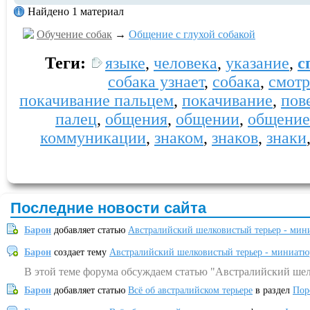
Найдено 1 материал
Обучение собак
→
Общение с глухой собакой
Теги:
языке
,
человека
,
указание
,
с
собака узнает
,
собака
,
смотр
покачивание пальцем
,
покачивание
,
пов
палец
,
общения
,
общении
,
общение 
коммуникации
,
знаком
,
знаков
,
знаки
Последние новости сайта
Барон
добавляет статью
Австралийский шелковистый терьер - мин
Барон
создает тему
Австралийский шелковистый терьер - миниатю
В этой теме форума обсуждаем статью "Австралийский шел
Барон
добавляет статью
Всё об австралийском терьере
в раздел
Пор